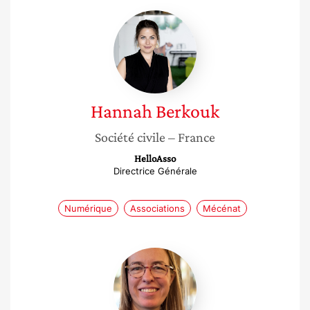
Hannah
Berkouk
Hannah
Berkouk
Société civile
– France
HelloAsso
Directrice Générale
Numérique
Associations
Mécénat
Carole
Abbey