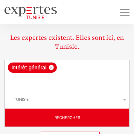
Les expertes existent. Elles sont ici, en
Tunisie.
R
×
Intérêt général
e
q
P
u
a
y
ê
s
t
RECHERCHER
e