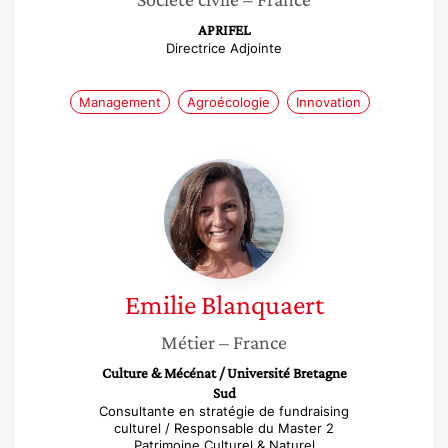
APRIFEL
Directrice Adjointe
Management
Agroécologie
Innovation
Emilie
Blanquaert
Emilie
Blanquaert
Métier
– France
Culture & Mécénat / Université Bretagne
Sud
Consultante en stratégie de fundraising
culturel / Responsable du Master 2
Patrimoine Culturel & Naturel