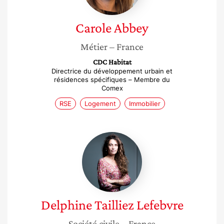
Carole
Abbey
Métier
– France
CDC Habitat
Directrice du développement urbain et
résidences spécifiques – Membre du
Comex
RSE
Logement
Immobilier
Delphine
Tailliez
Lefebvre
Delphine
Tailliez Lefebvre
Société civile
– France