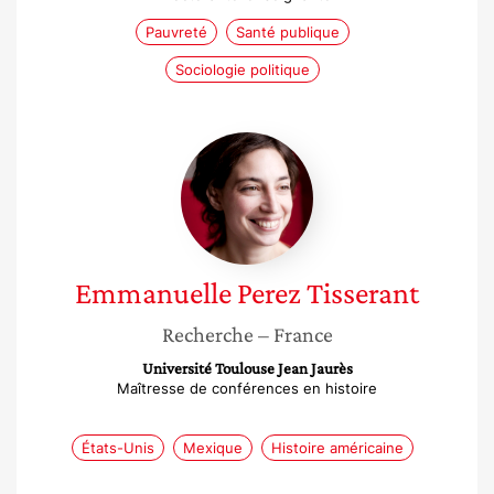
Pauvreté
Santé publique
Sociologie politique
Emmanuelle
Perez
Tisserant
Emmanuelle
Perez Tisserant
Recherche
– France
Université Toulouse Jean Jaurès
Maîtresse de conférences en histoire
États-Unis
Mexique
Histoire américaine