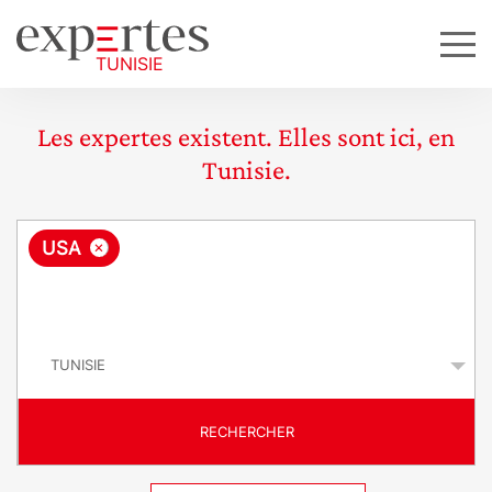
Les expertes existent. Elles sont ici, en
Tunisie.
R
×
USA
e
q
P
u
a
y
ê
s
t
RECHERCHER
e