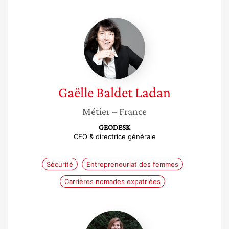
Gaëlle
Baldet
Ladan
Gaëlle
Baldet Ladan
Métier
– France
GEODESK
CEO & directrice générale
Sécurité
Entrepreneuriat des femmes
Carrières nomades expatriées
Camille
Fromentin