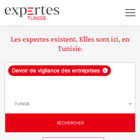
Les expertes existent. Elles sont ici, en
Tunisie.
R
×
Devoir de vigilance des entreprises
e
q
P
u
a
y
ê
s
t
RECHERCHER
e