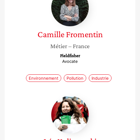
Camille
Fromentin
Métier
– France
Fieldfisher
Avocate
Environnement
Pollution
Industrie
Léa
Kulinowski