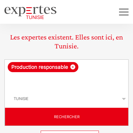
Les expertes existent. Elles sont ici, en
Tunisie.
R
×
Production responsable
e
q
P
u
a
y
ê
s
t
RECHERCHER
e