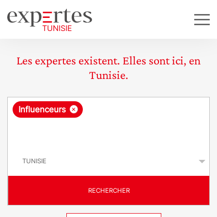
Les expertes existent. Elles sont ici, en
Tunisie.
R
×
Influenceurs
e
q
P
u
a
y
ê
s
t
RECHERCHER
e