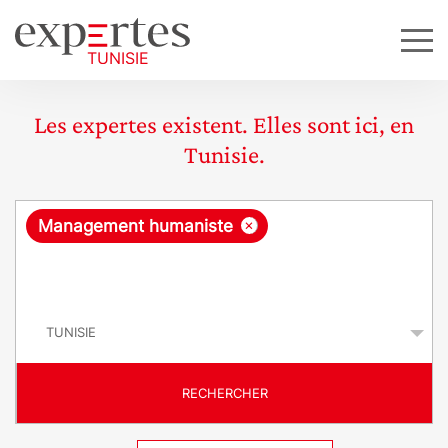
Les expertes existent. Elles sont ici, en
Tunisie.
R
×
Management humaniste
e
q
P
u
a
y
ê
s
t
RECHERCHER
e