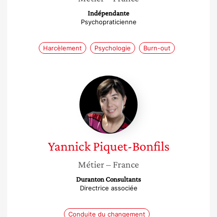
Indépendante
Psychopraticienne
Harcèlement
Psychologie
Burn-out
Yannick
Piquet-
Bonfils
Yannick
Piquet-Bonfils
Métier
– France
Duranton Consultants
Directrice associée
Conduite du changement