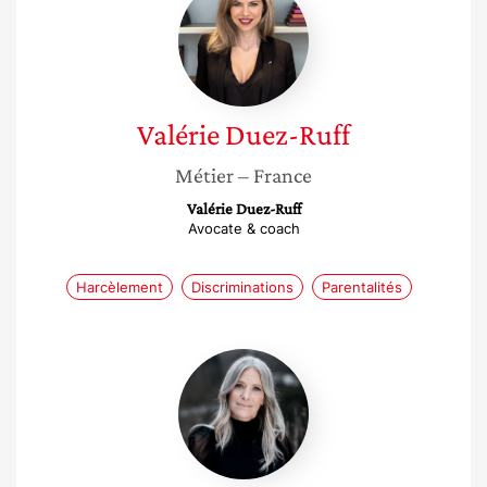
Duez-
Ruff
Valérie
Duez-Ruff
Métier
– France
Valérie Duez-Ruff
Avocate & coach
Harcèlement
Discriminations
Parentalités
Caroline
Matteucci