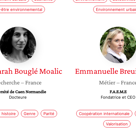
-être environnemental
Environnement urbai
Anne-
Emmanu
sarah
Breuil-
Bouglé
Salles
Moalic
arah
Bouglé Moalic
Emmanuelle
Breui
cherche
– France
Métier
– Franc
rsité de Caen Normandie
F.A.E.M.E
Docteure
Fondatrice et CEO
histoire
Genre
Parité
Coopération internationale
Valorisation