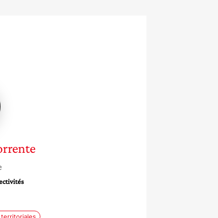
ie
e
rrente
e
ectivités
 territoriales