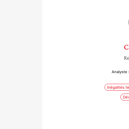
C
Re
Analyste 
Inégalités te
Dév