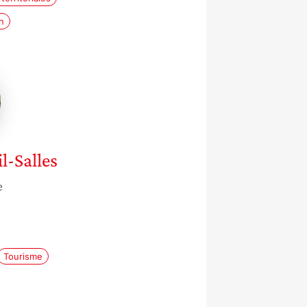
n
elle
l-Salles
e
Tourisme