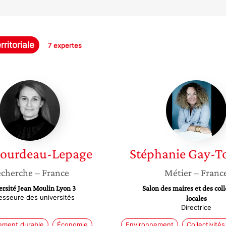
rritoriale
7 expertes
Lise
Stéphan
Bourdeau-
Gay-
Lepage
Torrent
ourdeau-Lepage
Stéphanie
Gay-To
cherche
– France
Métier
– Franc
rsité Jean Moulin Lyon 3
Salon des maires et des coll
esseure des universités
locales
Directrice
ement durable
Économie
Environnement
Collectivités