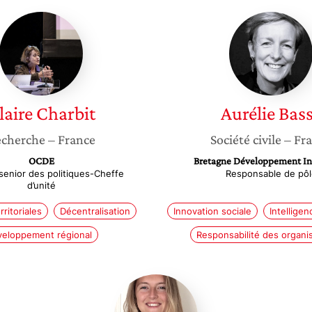
Claire
Aurélie
Charbit
Basse
laire
Charbit
Aurélie
Bas
cherche
– France
Société civile
– Fr
OCDE
Bretagne Développement In
senior des politiques-Cheffe
Responsable de pôl
d’unité
rritoriales
Décentralisation
Innovation sociale
Intelligen
eloppement régional
Responsabilité des organi
Margaux
Tharaux