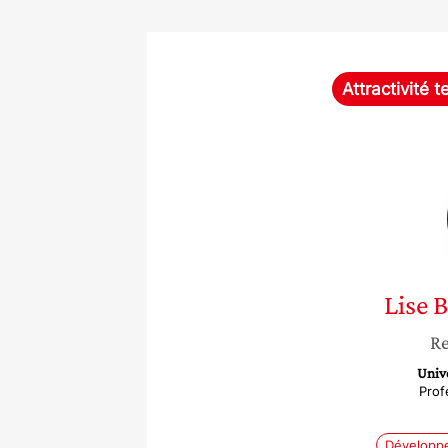
Attractivité te
Lise
B
Re
Unive
Prof
Développ