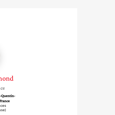
te
d
mond
nce
t-Quentin-
 France
nces
use)