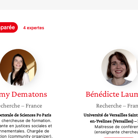
mparée
4 expertes
Romy
Bénédic
Dematons
Laumon
my
Dematons
Bénédicte
Lau
cherche
– France
Recherche
– Fra
ctorale de Sciences Po Paris
Université de Versailles Sain
, chercheuse de formation.
en-Yvelines (Versailles) –
nte en justices sociales et
Maitresse de confére
onnementales. Chargée de
(enseignante cherche
tion (community organizer).