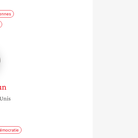
éennes
un
-Unis
émocratie