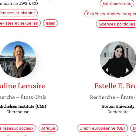
ondatrice JWS & CO
Extrême-droite
Femmes et histoire
Extrêmes-droites europ
existes et sexuelles
Islam
Sciences politiques
Pauline
Estelle
Lemaire
E.
Brun
uline
Lemaire
Estelle E.
Br
herche
– États-Unis
Recherche
– États
Michelsen Institute (CMI)
Boston University
Chercheuse
Doctorante
s réseaux sociaux
Afrique
Union européenne (UE)
D