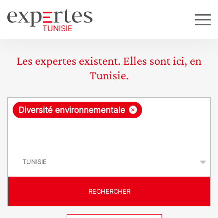
Les expertes existent. Elles sont ici, en
Tunisie.
R
×
Diversité environnementale
e
q
P
u
a
y
ê
s
t
RECHERCHER
e