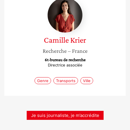
Camille
Krier
Camille
Krier
Recherche
– France
6t-bureau de recherche
Directrice associée
Genre
Transports
Ville
Je suis journaliste, je m’accrédite