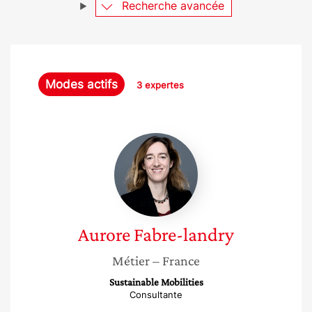
Recherche avancée
Modes actifs
3 expertes
Aurore
Fabre-
landry
Aurore
Fabre-landry
Métier
– France
Sustainable Mobilities
Consultante