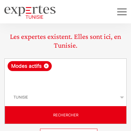
Les expertes existent. Elles sont ici, en
Tunisie.
R
×
Modes actifs
e
q
P
u
a
y
ê
s
t
RECHERCHER
e