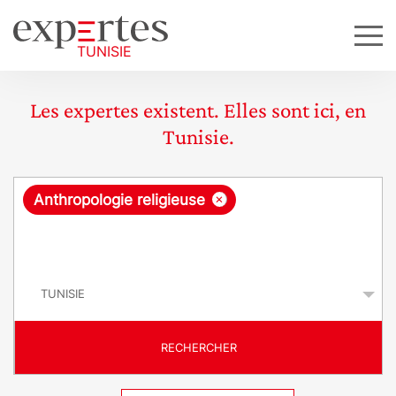
Les expertes existent. Elles sont ici, en
Tunisie.
R
×
Anthropologie religieuse
e
q
P
u
a
y
ê
s
t
RECHERCHER
e