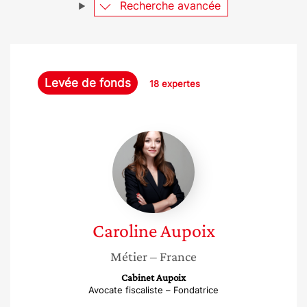
Recherche avancée
Levée de fonds
18 expertes
Caroline
Aupoix
Caroline
Aupoix
Métier
– France
Cabinet Aupoix
Avocate fiscaliste – Fondatrice