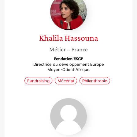
Hassouna
Khalila
Hassouna
Métier
– France
Fondation ESCP
Directrice du développement Europe
Moyen-Orient Afrique
Fundraising
Mécénat
Philanthropie
Ouma
Sani