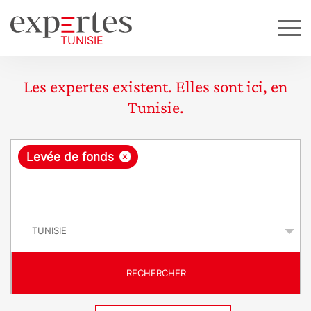
Les expertes existent. Elles sont ici, en
Tunisie.
R
×
Levée de fonds
e
q
P
u
a
y
ê
s
t
RECHERCHER
e