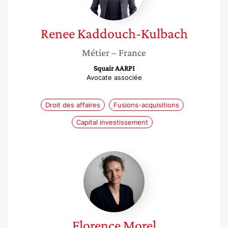
Renee
Kaddouch-Kulbach
Métier
– France
Squair AARPI
Avocate associée
Droit des affaires
Fusions-acquisitions
Capital investissement
Florence
Morel
Florence
Morel