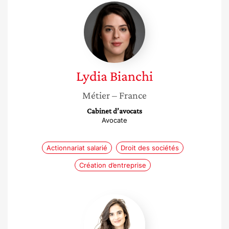
Lydia
Bianchi
Lydia
Bianchi
Métier
– France
Cabinet d’avocats
Avocate
Actionnariat salarié
Droit des sociétés
Création d’entreprise
Charlotte
Couallier