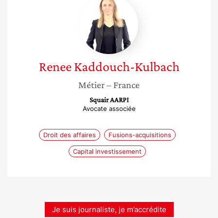
Renee
Kaddouch-
Kulbach
Renee
Kaddouch-Kulbach
Métier
– France
Squair AARPI
Avocate associée
Droit des affaires
Fusions-acquisitions
Capital investissement
Je suis journaliste, je m’accrédite