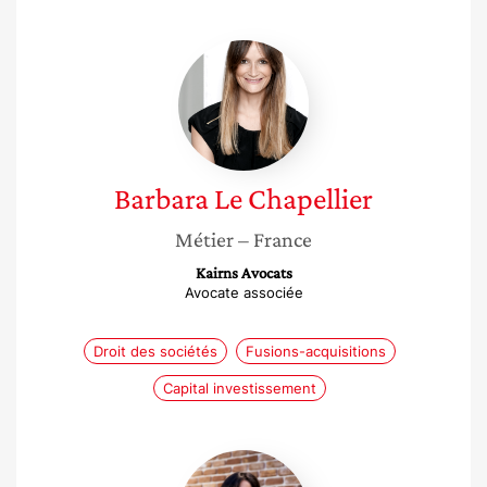
Barbara
Le
Chapellier
Barbara
Le Chapellier
Métier
– France
Kairns Avocats
Avocate associée
Droit des sociétés
Fusions-acquisitions
Capital investissement
Julie
Seroka