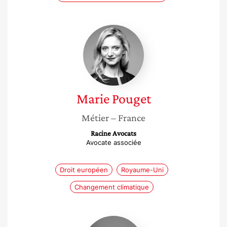
Marie
Pouget
Marie
Pouget
Métier
– France
Racine Avocats
Avocate associée
Droit européen
Royaume-Uni
Changement climatique
Gwenaëlle