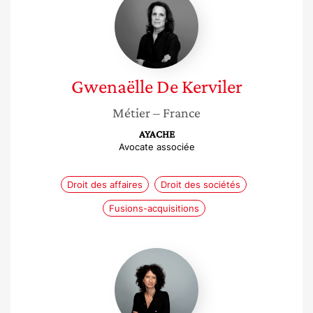
De
Kerviler
Gwenaëlle
De Kerviler
Métier
– France
AYACHE
Avocate associée
Droit des affaires
Droit des sociétés
Fusions-acquisitions
Sandrine
Benaroya