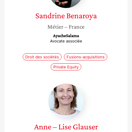
Sandrine
Benaroya
Métier
– France
AyacheSalama
Avocate associée
Droit des sociétés
Fusions-acquisitions
Private Equity
Anne
–
Lise
Glauser
Anne – Lise
Glauser