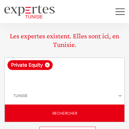
Les expertes existent. Elles sont ici, en
Tunisie.
R
×
Private Equity
e
q
P
u
a
y
ê
s
t
RECHERCHER
e