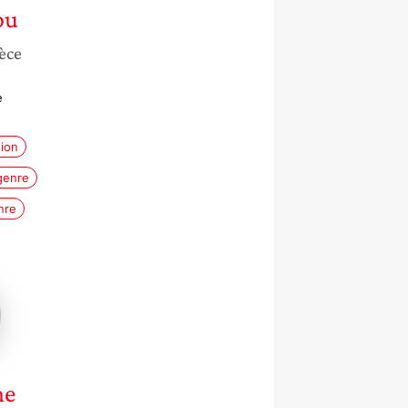
ou
èce
e
tion
genre
nre
he