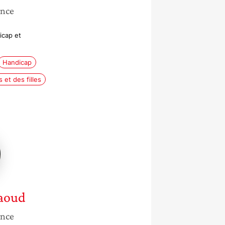
ance
icap et
Handicap
et des filles
aoud
ance