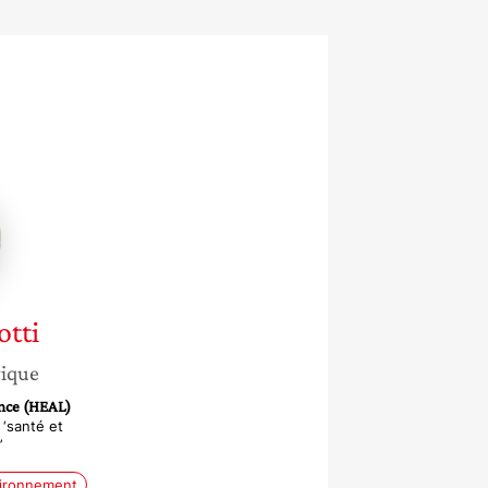
a
i
otti
gique
nce (HEAL)
‘santé et
’
ironnement