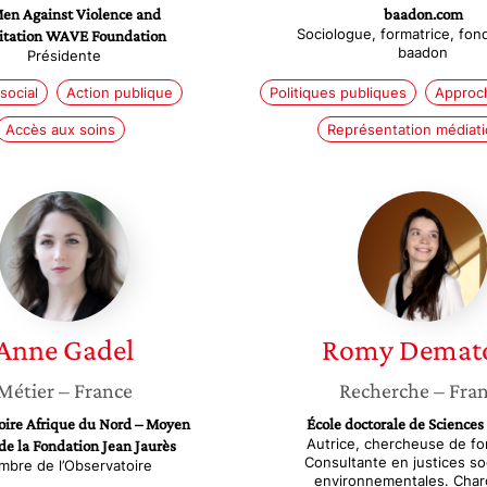
n Against Violence and
baadon.com
Sociologue, formatrice, fon
itation WAVE Foundation
baadon
Présidente
social
Action publique
Politiques publiques
Approc
Accès aux soins
Représentation médiat
Anne
Romy
Gadel
Demato
Anne
Gadel
Romy
Demat
Métier
– France
Recherche
– Fra
oire Afrique du Nord – Moyen
École doctorale de Sciences
Autrice, chercheuse de fo
de la Fondation Jean Jaurès
Consultante en justices so
bre de l’Observatoire
environnementales. Char