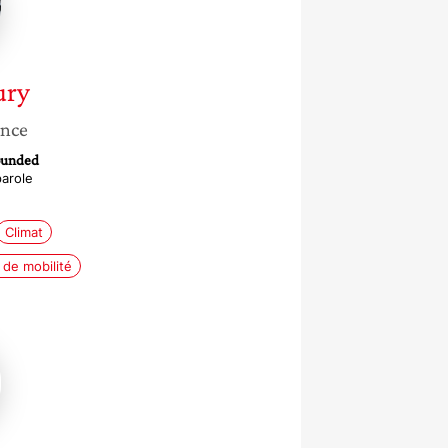
ury
ance
rounded
parole
Climat
de mobilité