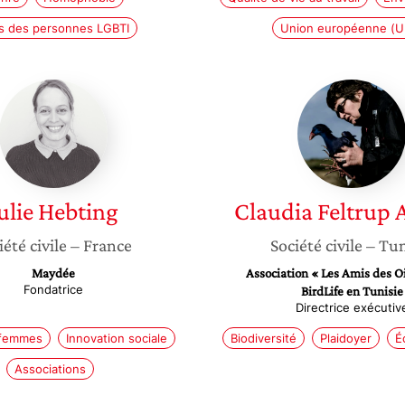
ts des personnes LGBTI
Union européenne (U
Julie
Claudia
Hebting
Feltrup
Azafzaf
ulie
Hebting
Claudia
Feltrup 
iété civile
– France
Société civile
– Tun
Maydée
Association « Les Amis des O
Fondatrice
BirdLife en Tunisie
Directrice exécutiv
 femmes
Innovation sociale
Biodiversité
Plaidoyer
É
Associations