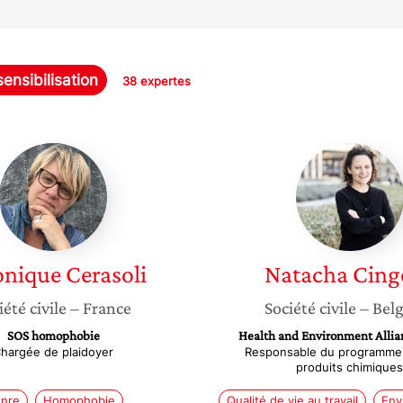
sensibilisation
38 expertes
Veronique
Natach
Cerasoli
Cingott
onique
Cerasoli
Natacha
Cing
iété civile
– France
Société civile
– Bel
SOS homophobie
Health and Environment Allia
hargée de plaidoyer
Responsable du programme 
produits chimiques
nre
Homophobie
Qualité de vie au travail
Env