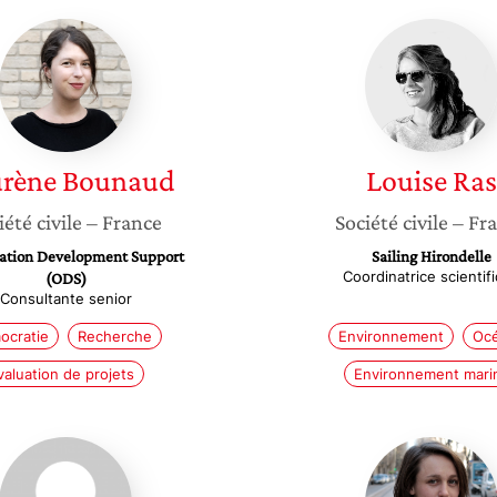
Laurène
Louise
Bounaud
Ras
rène
Bounaud
Louise
Ras
iété civile
– France
Société civile
– Fr
ation Development Support
Sailing Hirondelle
Coordinatrice scientif
(ODS)
Consultante senior
ocratie
Recherche
Environnement
Oc
valuation de projets
Environnement mari
Tatiana
Charlèn
Mossot
Fleury