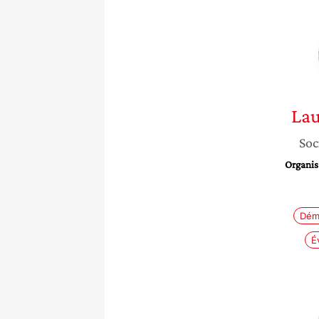
Lau
Soc
Organis
Dém
É