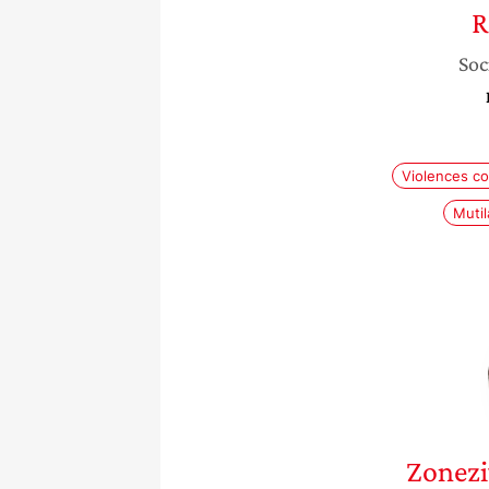
R
Soc
Violences c
Mutil
Zonez