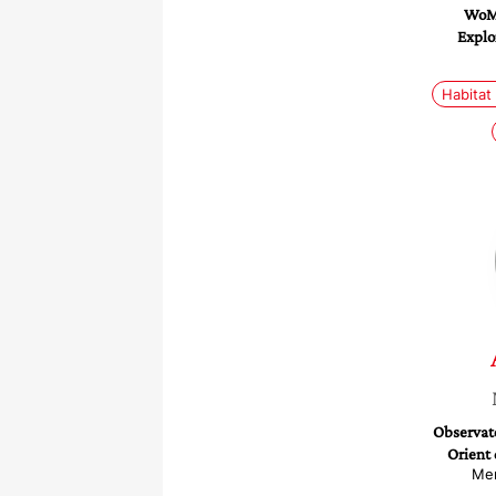
WoMe
Explo
Habitat 
Observat
Orient 
Mem