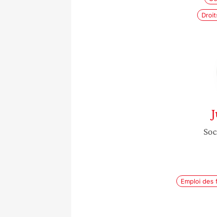
Droi
J
Soc
Emploi des