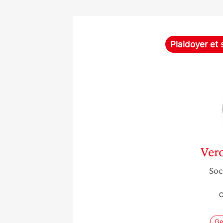
Plaidoyer et 
Ver
Soc
C
Ge