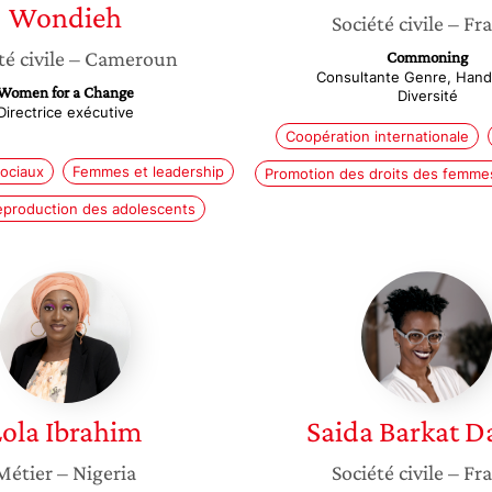
Wondieh
Société civile
– Fr
té civile
– Cameroun
Commoning
Consultante Genre, Hand
Women for a Change
Diversité
Directrice exécutive
Coopération internationale
ociaux
Femmes et leadership
Promotion des droits des femmes 
eproduction des adolescents
Lola
Saida
Ibrahim
Barkat
Daoud
ola
Ibrahim
Saida
Barkat D
Métier
– Nigeria
Société civile
– Fr