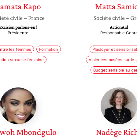
amata
Kapo
Matta
Sami
iété civile
– France
Société civile
– Gr
Excision parlons-en !
ActionAid
Présidente
Responsable Genr
ontre les femmes
Formation
Plaidoyer et sensibilisa
ation sexuelle féminine
Violences basées sur le 
Budget sensible au ge
Zoneziwoh
Nadège
Mbondgulo-
Riche
Wondieh
iwoh
Mbondgulo-
Nadège
Ric