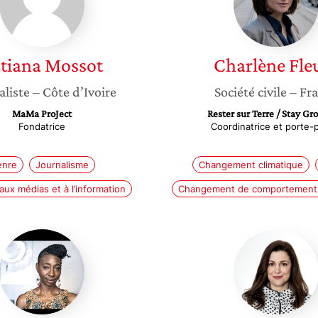
tiana
Mossot
Charlène
Fle
aliste
– Côte d’Ivoire
Société civile
– Fr
MaMa ProJect
Rester sur Terre / Stay G
Fondatrice
Coordinatrice et porte-
enre
Journalisme
Changement climatique
aux médias et à l’information
Changement de comportement 
Ramata
Matta
Kapo
Samiou