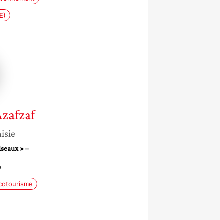
E)
Azafzaf
isie
iseaux » –
e
cotourisme