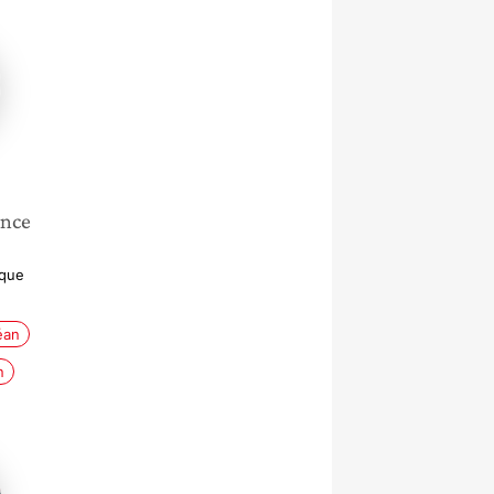
ance
ique
éan
n
e