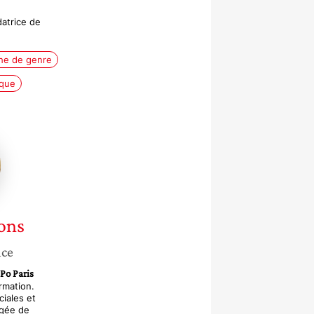
datrice de
he de genre
ique
ns
ons
nce
 Po Paris
rmation.
ciales et
gée de