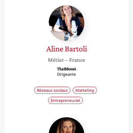
Aline
Bartoli
Aline
Bartoli
Métier
– France
TheBBoost
Dirigeante
Réseaux sociaux
Marketing
Entrepreneuriat
Claire
Estagnasié