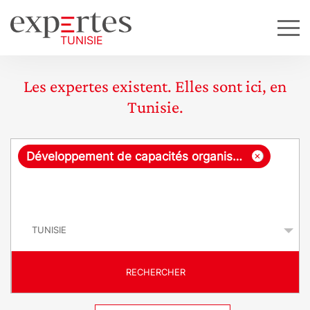
Les expertes existent. Elles sont ici, en
Tunisie.
R
×
Développement de capacités organisationnelles
e
q
P
u
a
y
ê
s
t
RECHERCHER
e