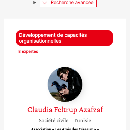
Recherche avancée
Développement de capacités
organisationnelles
8 expertes
Claudia
Feltrup
Azafzaf
Claudia
Feltrup Azafzaf
Société civile
– Tunisie
Association « Les Amis des Oiseaux » –