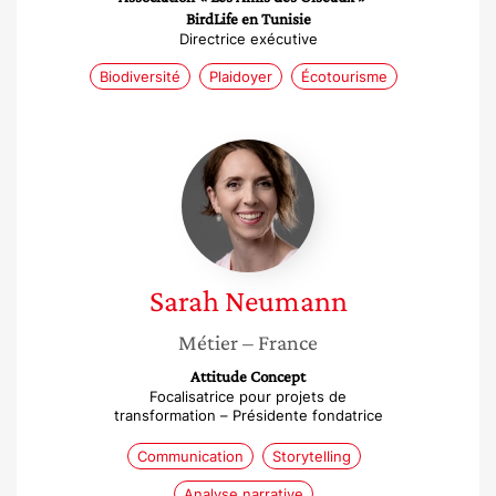
BirdLife en Tunisie
Directrice exécutive
Biodiversité
Plaidoyer
Écotourisme
Sarah
Neumann
Sarah
Neumann
Métier
– France
Attitude Concept
Focalisatrice pour projets de
transformation – Présidente fondatrice
Communication
Storytelling
Analyse narrative