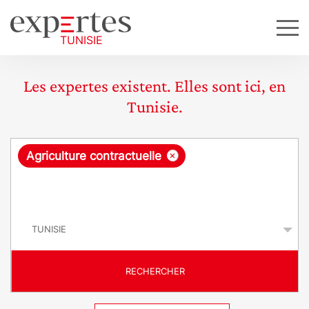
Les expertes existent. Elles sont ici, en
Tunisie.
R
×
Agriculture contractuelle
e
q
P
u
a
y
ê
s
t
RECHERCHER
e