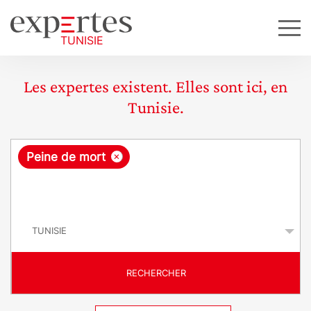
Les expertes existent. Elles sont ici, en
Tunisie.
R
×
Peine de mort
e
q
P
u
a
y
ê
s
t
RECHERCHER
e