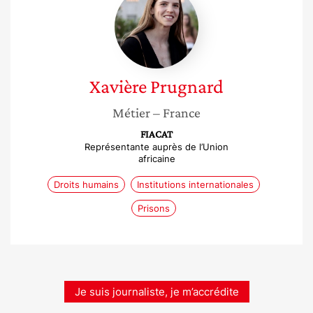
Prugnard
Xavière
Prugnard
Métier
– France
FIACAT
Représentante auprès de l’Union
africaine
Droits humains
Institutions internationales
Prisons
Je suis journaliste, je m’accrédite