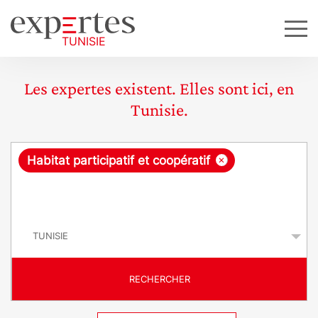
Les expertes existent. Elles sont ici, en
Tunisie.
R
×
Habitat participatif et coopératif
e
q
P
u
a
y
ê
s
t
RECHERCHER
e