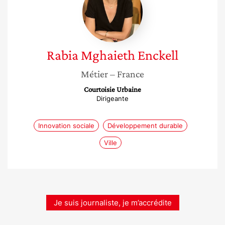
Enckell
Rabia
Mghaieth Enckell
Métier
– France
Courtoisie Urbaine
Dirigeante
Innovation sociale
Développement durable
Ville
Je suis journaliste, je m’accrédite