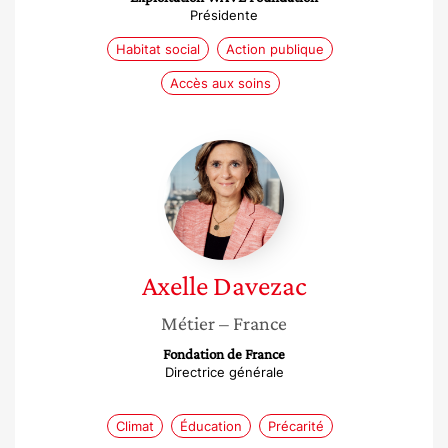
Présidente
Habitat social
Action publique
Accès aux soins
Axelle
Davezac
Axelle
Davezac
Métier
– France
Fondation de France
Directrice générale
Climat
Éducation
Précarité