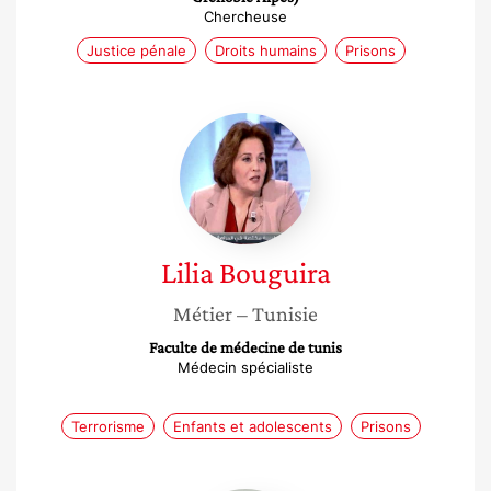
Chercheuse
Justice pénale
Droits humains
Prisons
Lilia
Bouguira
Lilia
Bouguira
Métier
– Tunisie
Faculte de médecine de tunis
Médecin spécialiste
Terrorisme
Enfants et adolescents
Prisons