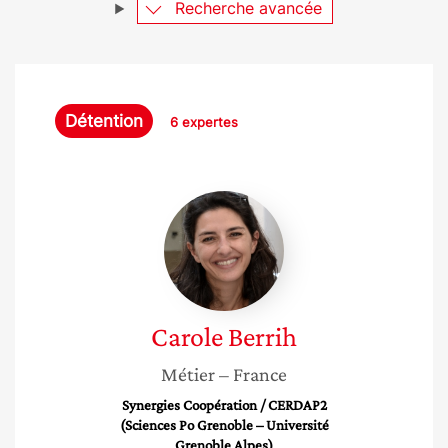
Recherche avancée
Détention
6 expertes
Carole
Berrih
Carole
Berrih
Métier
– France
Synergies Coopération / CERDAP2
(Sciences Po Grenoble – Université
Grenoble Alpes)