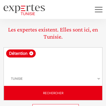
Les expertes existent. Elles sont ici, en
Tunisie.
R
×
Détention
e
q
P
u
a
y
ê
s
t
RECHERCHER
e