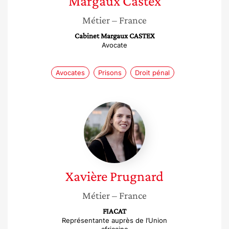
Margaux
Castex
Métier
– France
Cabinet Margaux CASTEX
Avocate
Avocates
Prisons
Droit pénal
Xavière
Prugnard
Xavière
Prugnard
Métier
– France
FIACAT
Représentante auprès de l’Union