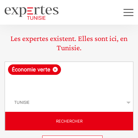
Les expertes existent. Elles sont ici, en
Tunisie.
R
×
Économie verte
e
q
P
u
a
y
ê
s
t
RECHERCHER
e