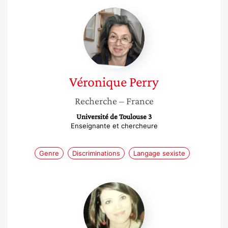
Véronique
Perry
Véronique
Perry
Recherche
– France
Université de Toulouse 3
Enseignante et chercheure
Genre
Discriminations
Langage sexiste
Hanen
Marouani