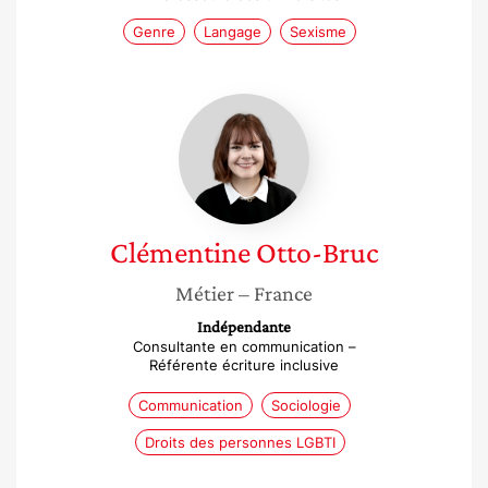
Genre
Langage
Sexisme
Clémentine
Otto-
Bruc
Clémentine
Otto-Bruc
Métier
– France
Indépendante
Consultante en communication –
Référente écriture inclusive
Communication
Sociologie
Droits des personnes LGBTI