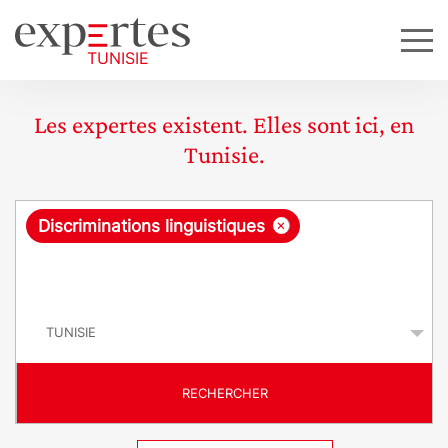
Les expertes existent. Elles sont ici, en
Tunisie.
R
×
Discriminations linguistiques
e
q
P
u
a
y
ê
s
t
RECHERCHER
e