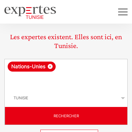
Les expertes existent. Elles sont ici, en
Tunisie.
R
×
Nations-Unies
e
q
P
u
a
y
ê
s
t
RECHERCHER
e