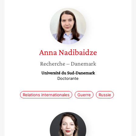
Anna
Nadibaidze
Anna
Nadibaidze
Recherche
– Danemark
Université du Sud-Danemark
Doctorante
Relations internationales
Guerre
Russie
Juliette
Landry