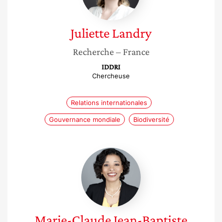
Juliette
Landry
Recherche
– France
IDDRI
Chercheuse
Relations internationales
Gouvernance mondiale
Biodiversité
Marie-
Claude
Jean-
Baptiste
Marie-Claude
Jean-Baptiste