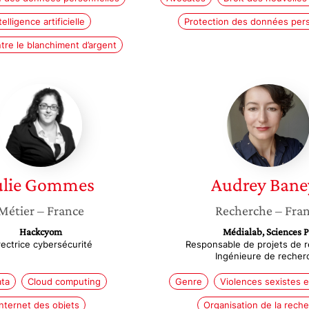
telligence artificielle
Protection des données per
tre le blanchiment d’argent
Julie
Audrey
Gommes
Baneyx
ulie
Gommes
Audrey
Bane
Métier
– France
Recherche
– Fra
Hackcyom
Médialab, Sciences 
rectrice cybersécurité
Responsable de projets de 
Ingénieure de recher
ata
Cloud computing
Genre
Violences sexistes e
Internet des objets
Organisation de la rech