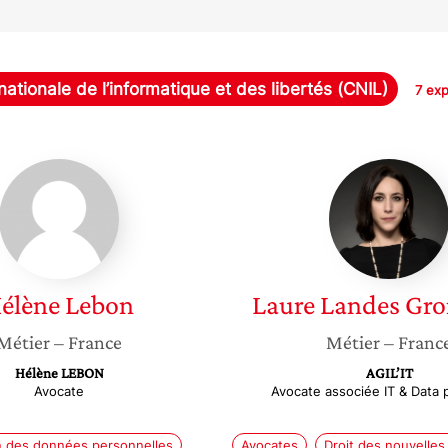
tionale de l’informatique et des libertés (CNIL)
7 ex
Hélène
Laure
Lebon
Landes
Gronow
élène
Lebon
Laure
Landes Gr
Métier
– France
Métier
– Franc
Hélène LEBON
AGIL’IT
Avocate
Avocate associée IT & Data 
n des données personnelles
Avocates
Droit des nouvelles