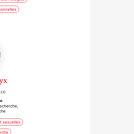
sonnelles
yx
nce
Po
recherche,
che
t sexuelles
erche