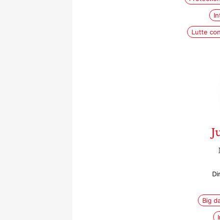
In
Lutte con
J
Di
Big d