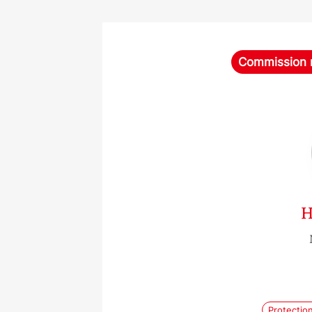
Commission na
H
Protectio