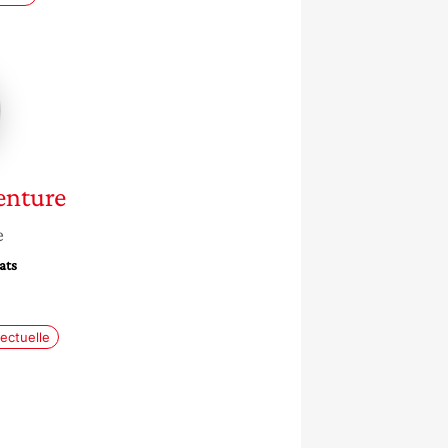
e
ure
enture
e
ats
lectuelle