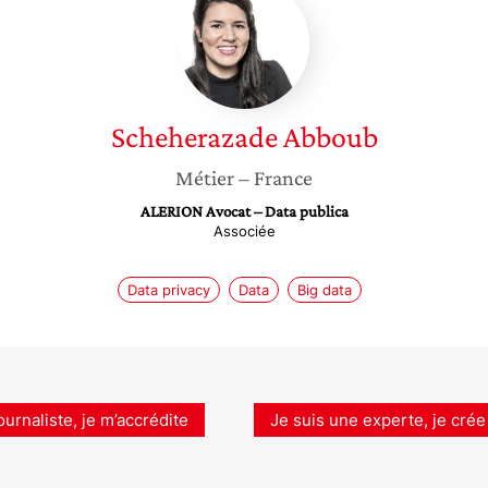
Abboub
Scheherazade
Abboub
Métier
– France
ALERION Avocat – Data publica
Associée
Data privacy
Data
Big data
ournaliste, je m’accrédite
Je suis une experte, je crée