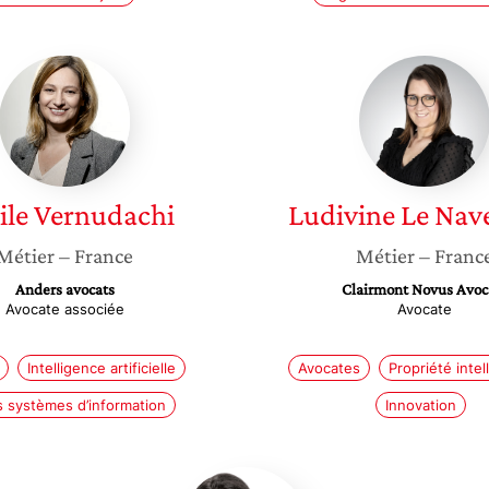
Cécile
Ludivin
Vernudachi
Le
Navent
ile
Vernudachi
Ludivine
Le Nav
Métier
– France
Métier
– Franc
Anders avocats
Clairmont Novus Avoc
Avocate associée
Avocate
Intelligence artificielle
Avocates
Propriété intel
s systèmes d’information
Innovation
Scheherazade