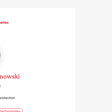
pertes
ski
onowski
e
protection
 technologies