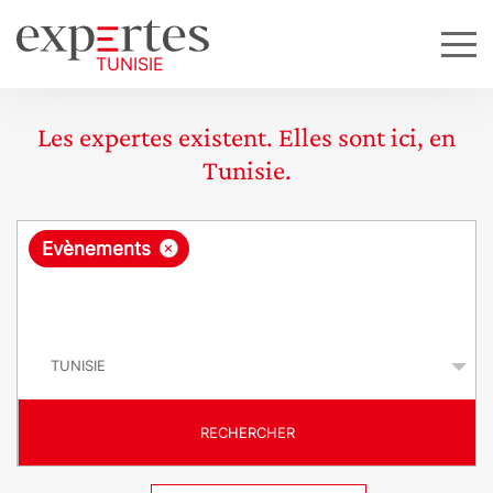
Les expertes existent. Elles sont ici, en
Tunisie.
R
×
Evènements
e
q
P
u
a
y
ê
s
t
RECHERCHER
e