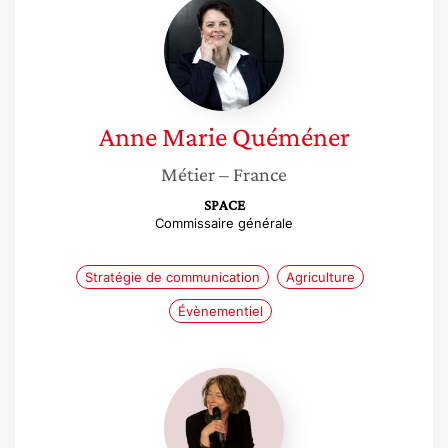
Anne
Marie
Quéméner
Anne Marie
Quéméner
Métier
– France
SPACE
Commissaire générale
Stratégie de communication
Agriculture
Évènementiel
Marie
Leresteux