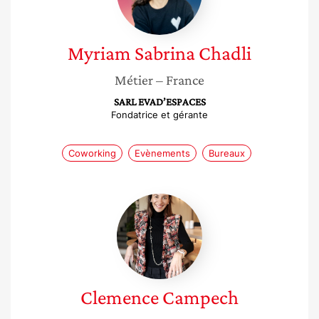
Myriam Sabrina
Chadli
Métier
– France
SARL EVAD’ESPACES
Fondatrice et gérante
Coworking
Evènements
Bureaux
Clemence
Campech
Clemence
Campech