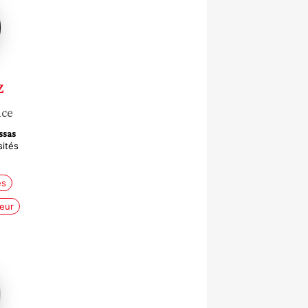
z
nce
ssas
sités
es
eur