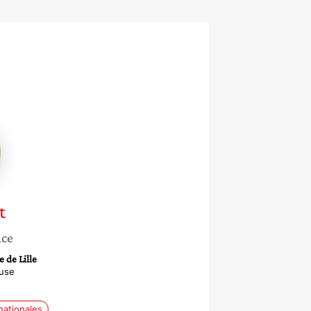
t
nce
 de Lille
use
nationales