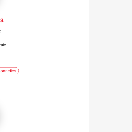
ya
e
rale
sonnelles
e
ure