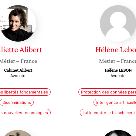
Juliette
Hélène
Alibert
Lebon
liette
Alibert
Hélène
Leb
Métier
– France
Métier
– Franc
Cabinet Alibert
Hélène LEBON
Avocate
Avocate
es libertés fondamentales
Protection des données per
Discriminations
Intelligence artificiell
es nouvelles technologies
Lutte contre le blanchiment
Claire
Virginie