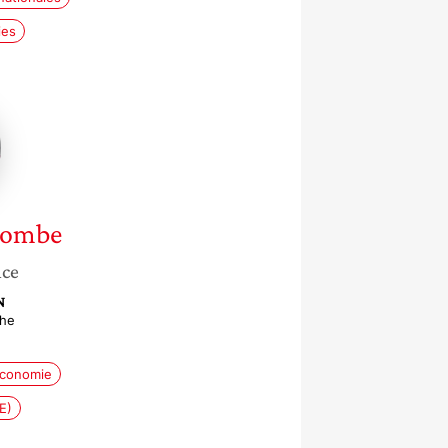
ies
e
Combe
nce
N
che
conomie
E)