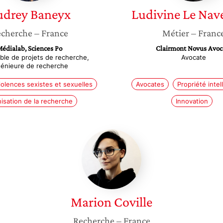
udrey
Baneyx
Ludivine
Le Nav
cherche
– France
Métier
– Franc
édialab, Sciences Po
Clairmont Novus Avoc
le de projets de recherche,
Avocate
génieure de recherche
iolences sexistes et sexuelles
Avocates
Propriété intel
isation de la recherche
Innovation
Marion
Coville
Marion
Coville
Recherche
– France