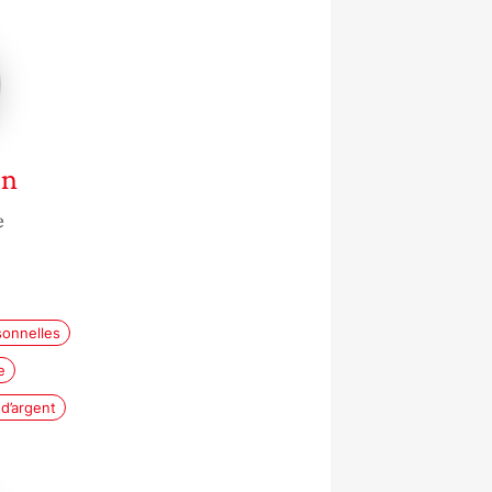
on
e
sonnelles
e
 d’argent