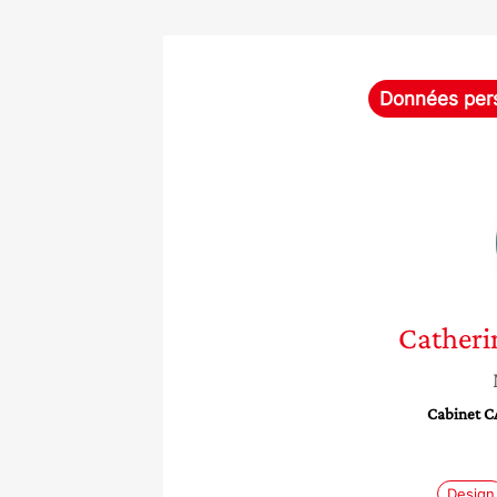
Données per
Catheri
Cabinet 
Design