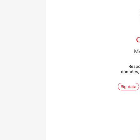
C
Mé
Respo
données, 
Big data