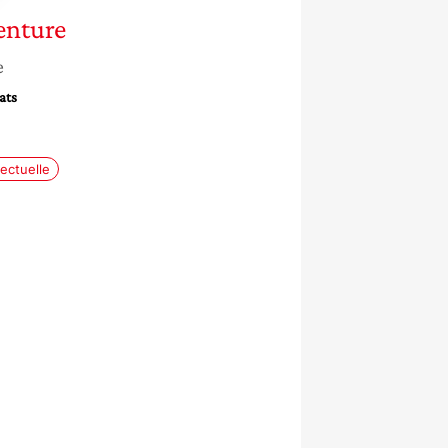
enture
e
ats
lectuelle