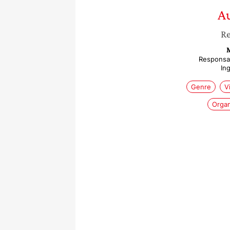
A
Re
M
Responsab
In
Genre
V
Organ