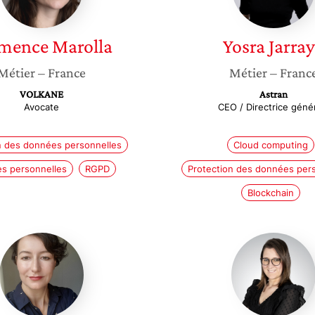
mence
Marolla
Yosra
Jarra
Métier
– France
Métier
– Franc
VOLKANE
Astran
Avocate
CEO / Directrice géné
n des données personnelles
Cloud computing
s personnelles
RGPD
Protection des données per
Blockchain
Audrey
Ludivin
Baneyx
Le
Navent