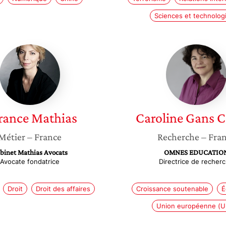
Sciences et technolog
Garance
Carolin
Mathias
Gans
Combe
rance
Mathias
Caroline
Gans 
Métier
– France
Recherche
– Fra
binet Mathias Avocats
OMNES EDUCATIO
Avocate fondatrice
Directrice de recher
Droit
Droit des affaires
Croissance soutenable
É
Union européenne (U