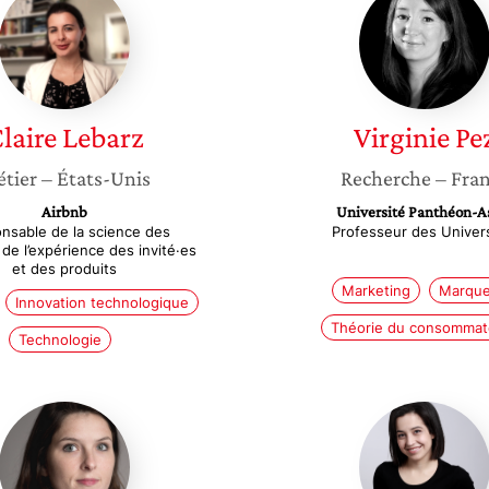
Lebarz
Pez
laire
Lebarz
Virginie
Pe
tier
– États-Unis
Recherche
– Fra
Airbnb
Université Panthéon-A
nsable de la science des
Professeur des Univer
de l’expérience des invité·es
et des produits
Marketing
Marqu
Innovation technologique
Théorie du consommat
Technologie
Clémence
Yosra
Marolla
Jarraya