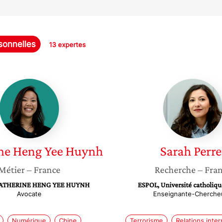
sonnelles
13 expertes
Catherine
Sarah
Heng
Perret
Yee
Huynh
ne Heng Yee
Huynh
Sarah
Perre
Métier
– France
Recherche
– Fra
CATHERINE HENG YEE HUYNH
ESPOL, Université catholique
Avocate
Enseignante-Cherche
Numérique
Chine
Terrorisme
Relations inter