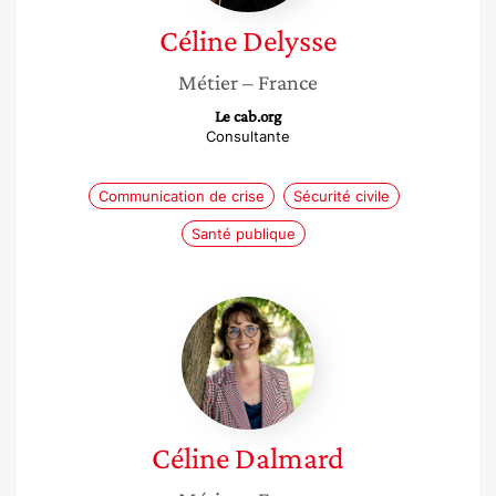
Céline
Delysse
Métier
– France
Le cab.org
Consultante
Communication de crise
Sécurité civile
Santé publique
Céline
Dalmard
Céline
Dalmard