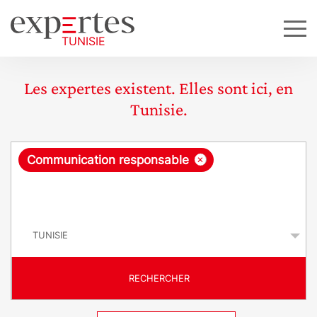
Les expertes existent. Elles sont ici, en
Tunisie.
R
×
Communication responsable
e
q
P
u
a
y
ê
s
t
RECHERCHER
e