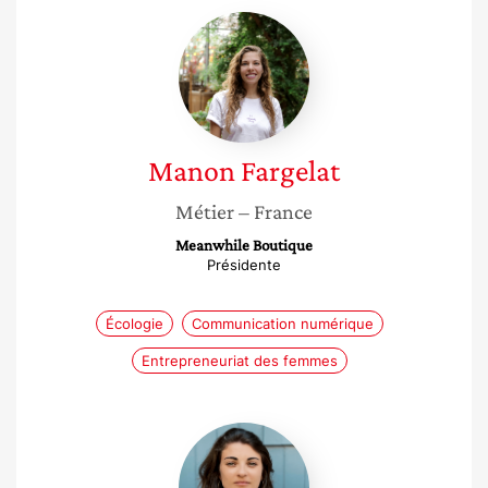
Manon
Fargelat
Manon
Fargelat
Métier
– France
Meanwhile Boutique
Présidente
Écologie
Communication numérique
Entrepreneuriat des femmes
Amandine
Garnier