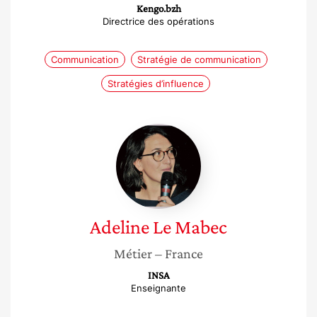
Kengo.bzh
Directrice des opérations
Communication
Stratégie de communication
Stratégies d’influence
Adeline
Le
Mabec
Adeline
Le Mabec
Métier
– France
INSA
Enseignante