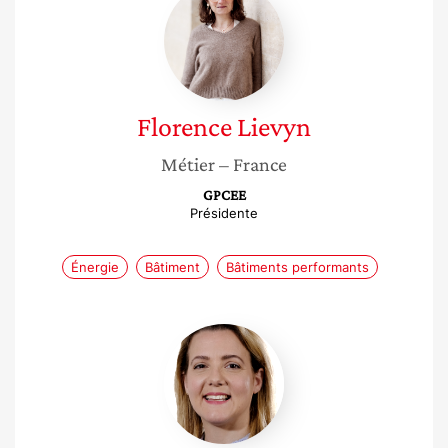
Lievyn
Florence
Lievyn
Métier
– France
GPCEE
Présidente
Énergie
Bâtiment
Bâtiments performants
Laurence
de
Rosamel