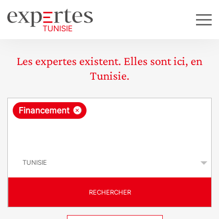
Les expertes existent. Elles sont ici, en
Tunisie.
R
×
Financement
e
q
P
u
a
y
ê
s
t
RECHERCHER
e