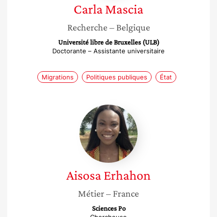
Carla
Mascia
Recherche
– Belgique
Université libre de Bruxelles (ULB)
Doctorante – Assistante universitaire
Migrations
Politiques publiques
État
Aisosa
Erhahon
Aisosa
Erhahon
Métier
– France
Sciences Po