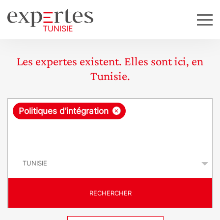
Les expertes existent. Elles sont ici, en
Tunisie.
R
×
Politiques d’intégration
e
q
P
u
a
y
ê
s
t
RECHERCHER
e