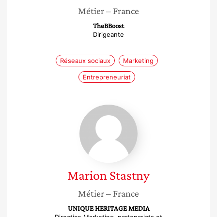
Métier
– France
TheBBoost
Dirigeante
Réseaux sociaux
Marketing
Entrepreneuriat
Marion
Stastny
Marion
Stastny
Métier
– France
UNIQUE HERITAGE MEDIA