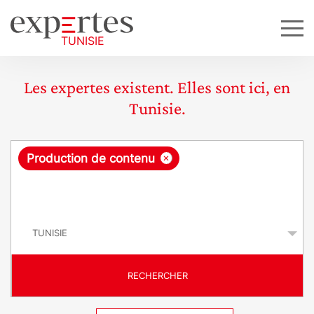
Les expertes existent. Elles sont ici, en
Tunisie.
R
×
Production de contenu
e
q
P
u
a
y
ê
s
t
RECHERCHER
e