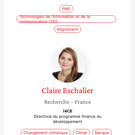
PME
Technologies de l’information et de la
communication (TIC)
Alignement
Claire
Eschalier
Claire
Eschalier
Recherche
– France
I4CE
Directrice du programme finance du
développement
Changement climatique
Climat
Banque