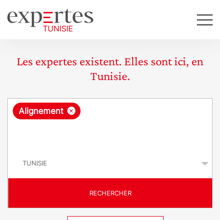
Les expertes existent. Elles sont ici, en
Tunisie.
R
×
Alignement
e
q
P
u
a
y
ê
s
t
RECHERCHER
e