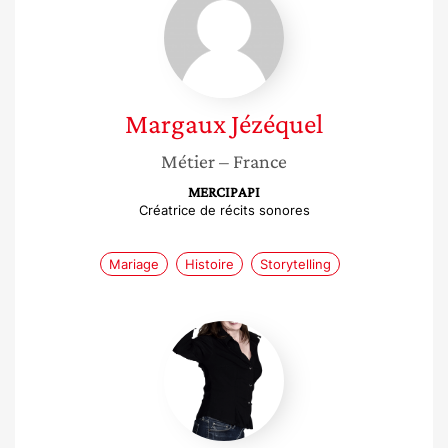
Jézéquel
Margaux
Jézéquel
Métier
– France
MERCIPAPI
Créatrice de récits sonores
Mariage
Histoire
Storytelling
Anne
Pastor