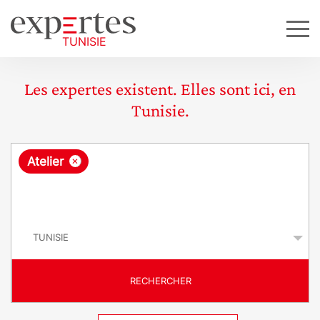
Les expertes existent. Elles sont ici, en
Tunisie.
R
×
Atelier
e
q
P
u
a
y
ê
s
t
RECHERCHER
e