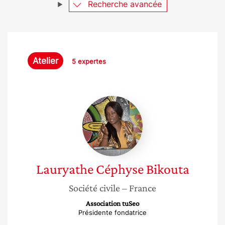
Recherche avancée
Atelier
5 expertes
Lauryathe
Céphyse
Bikouta
Lauryathe Céphyse
Bikouta
Société civile
– France
Association tuSeo
Présidente fondatrice