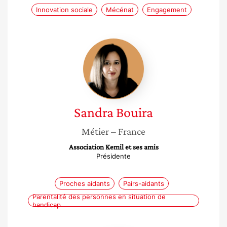
Innovation sociale
Mécénat
Engagement
Sandra
Bouira
Sandra
Bouira
Métier
– France
Association Kemil et ses amis
Présidente
Proches aidants
Pairs-aidants
Parentalité des personnes en situation de
handicap