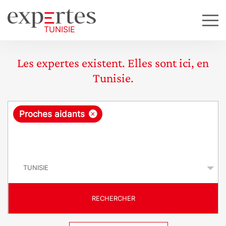
Les expertes existent. Elles sont ici, en
Tunisie.
R
×
Proches aidants
e
q
P
u
a
y
ê
s
t
RECHERCHER
e