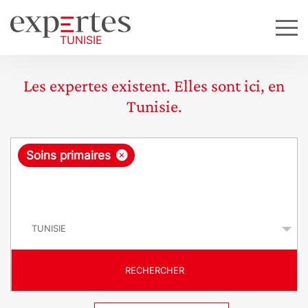
Les expertes existent. Elles sont ici, en
Tunisie.
R
×
Soins primaires
e
q
P
u
a
y
ê
s
t
RECHERCHER
e