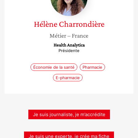
Hélène
Charrondière
Métier
– France
Health Analytica
Présidente
Économie de la santé
Pharmacie
E-pharmacie
Je suis journaliste, je m’accrédite
Je suis une experte, je crée ma fiche