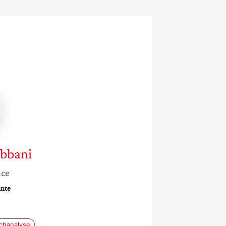
bbani
nce
nte
chanalyse