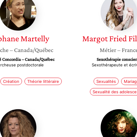
Martelly
Fried
Filliozat
phane
Martelly
Margot
Fried Fi
che
– Canada/Québec
Métier
– Franc
é Concordia – Canada/Québec
Sexothérapie conscie
rcheuse postdoctorale
Sexothérapeute et écri
Création
Théorie littéraire
Sexualités
Mariag
Sexualité des adolesce
Alexandra
Anaïs
Vatimbella
Vois