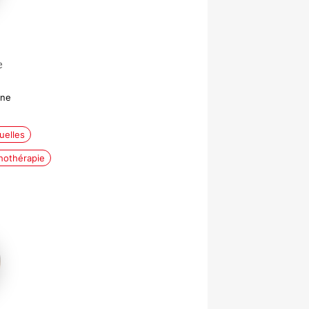
e
nne
uelles
hothérapie