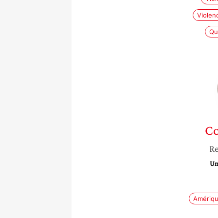
Violen
Qua
Co
Re
Un
Amériqu