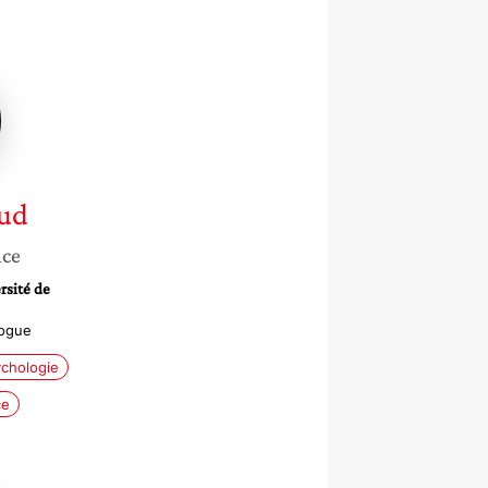
a
ud
nce
rsité de
logue
chologie
ce