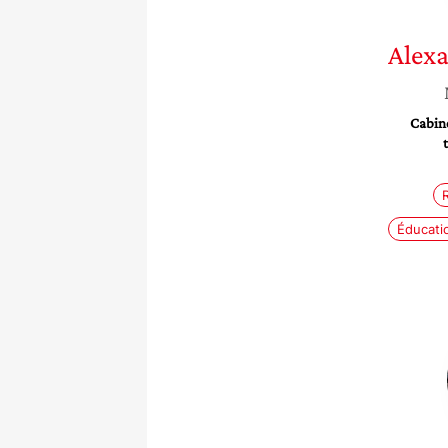
Alex
Cabine
R
Éducatio