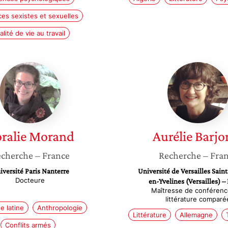
ces sexistes et sexuelles
lité de vie au travail
Coralie
Aurélie
Morand
Barjone
ralie
Morand
Aurélie
Barjo
cherche
– France
Recherche
– Fra
iversité Paris Nanterre
Université de Versailles Sain
Docteure
en-Yvelines (Versailles) –
Maîtresse de conférenc
littérature comparé
e latine
Anthropologie
Littérature
Allemagne
Conflits armés