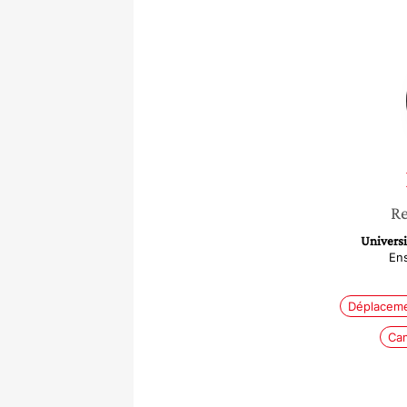
Re
Universi
En
Déplaceme
Cam