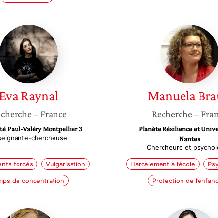
Eva
Manuel
Raynal
Braud
Eva
Raynal
Manuela
Bra
cherche
– France
Recherche
– Fra
té Paul-Valéry Montpellier 3
Planète Résilience et Unive
seignante-chercheuse
Nantes
Chercheure et psycho
nts forcés
Vulgarisation
Harcèlement à l’école
Psy
ps de concentration
Protection de l’enfan
Stéphane
Margot