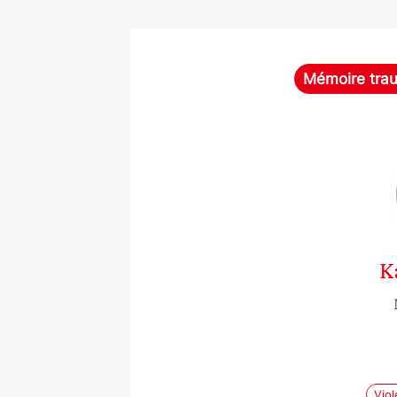
Mémoire tra
K
Vio