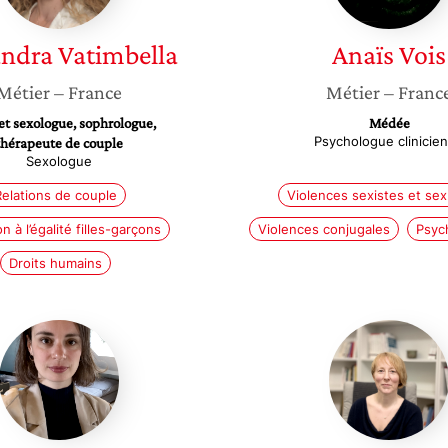
andra
Vatimbella
Anaïs
Vois
Métier
– France
Métier
– Franc
t sexologue, sophrologue,
Médée
Psychologue clinicie
thérapeute de couple
Sexologue
elations de couple
Violences sexistes et sex
n à l’égalité filles-garçons
Violences conjugales
Psyc
Droits humains
Mélissa
Joanna
Allé
Smith