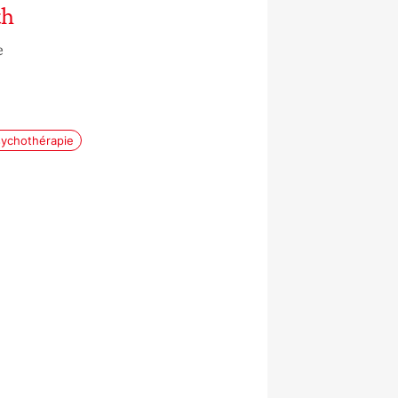
th
e
ychothérapie