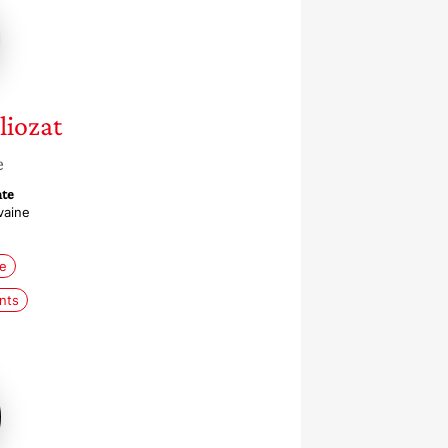
lliozat
e
nte
vaine
e
nts