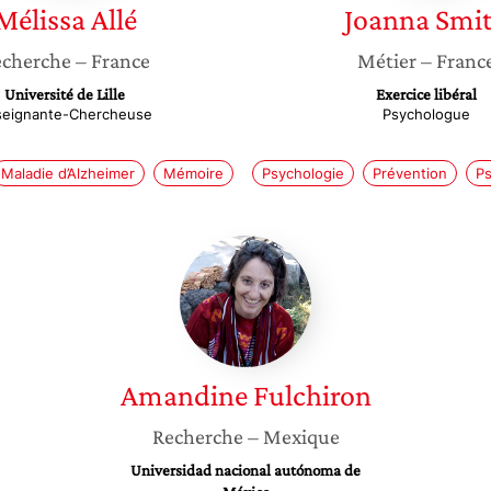
Mélissa
Allé
Joanna
Smi
cherche
– France
Métier
– Franc
Université de Lille
Exercice libéral
seignante-Chercheuse
Psychologue
Maladie d’Alzheimer
Mémoire
Psychologie
Prévention
Ps
Amandine
Fulchiron
Amandine
Fulchiron
Recherche
– Mexique
Universidad nacional autónoma de