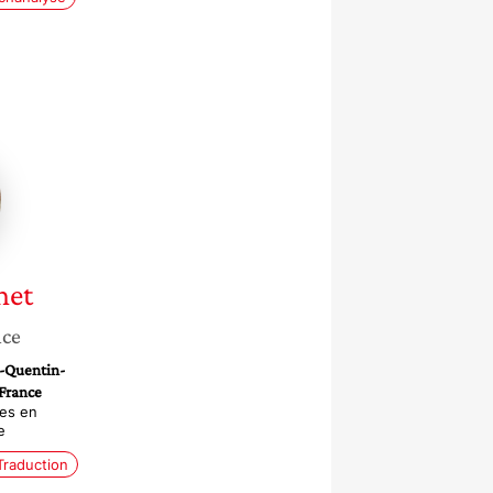
t
net
nce
t-Quentin-
 France
es en
e
Traduction