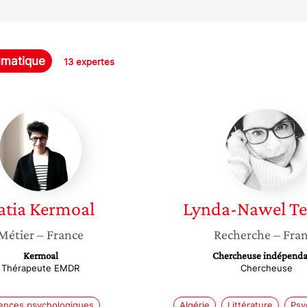
umatique
13 expertes
Katia
Lynda-
Kermoal
Nawel
Tebbani
atia
Kermoal
Lynda-Nawel
Te
Métier
– France
Recherche
– Fra
Kermoal
Chercheuse indépenda
Thérapeute EMDR
Chercheuse
lences psychologiques
Algérie
Littérature
Psy