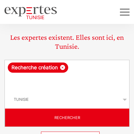
Les expertes existent. Elles sont ici, en
Tunisie.
R
×
Recherche création
e
q
P
u
a
y
ê
s
t
RECHERCHER
e