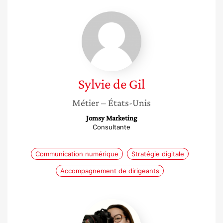
Sylvie
de
Gil
Sylvie
de Gil
Métier
– États-Unis
Jomsy Marketing
Consultante
Communication numérique
Stratégie digitale
Accompagnement de dirigeants
Sylvie
Cordenner