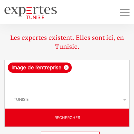
Les expertes existent. Elles sont ici, en
Tunisie.
R
×
Image de l’entreprise
e
q
P
u
a
y
ê
s
t
RECHERCHER
e