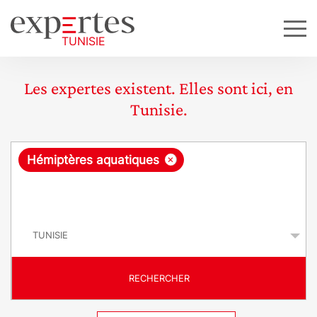
Les expertes existent. Elles sont ici, en
Tunisie.
R
×
Hémiptères aquatiques
e
q
P
u
a
y
ê
s
t
RECHERCHER
e