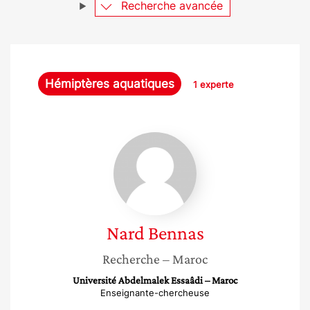
Recherche avancée
Hémiptères aquatiques
1 experte
Nard
Bennas
Nard
Bennas
Recherche
– Maroc
Université Abdelmalek Essaâdi – Maroc
Enseignante-chercheuse