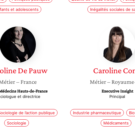
fants et adolescents
Inégalités sociales de s
Caroline
Carolin
De
Conti
Pauw
oline
De Pauw
Caroline
Con
Métier
– France
Métier
– Royaume
Médecins Hauts-de-France
Executive Insight
ciologue et directrice
Principal
ociologie de l’action publique
Industrie pharmaceutique
Bio
Sociologie
Médicaments