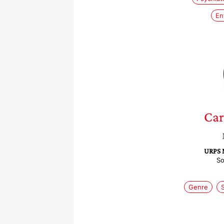
En
Car
URPS 
So
Genre
S