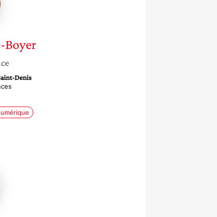
e-Boyer
nce
Saint-Denis
nces
umérique
l