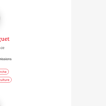
e
guet
nce
missions
erche
culture
te
-