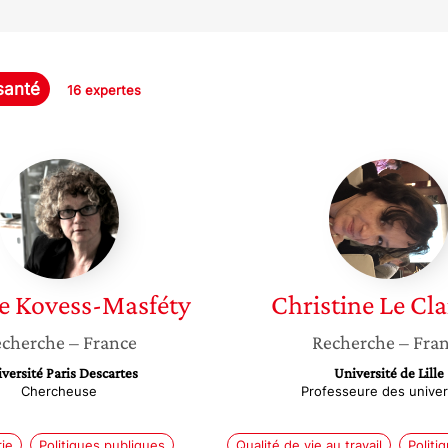
santé
16 expertes
Viviane
Christin
Kovess-
Le
Masféty
Clainch
e
Kovess-Masféty
Christine
Le Cl
cherche
– France
Recherche
– Fra
versité Paris Descartes
Université de Lille
Chercheuse
Professeure des univer
rie
Politiques publiques
Qualité de vie au travail
Politi