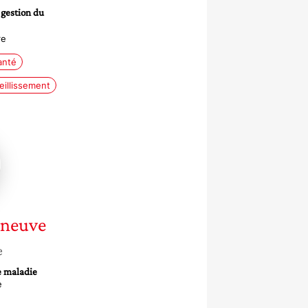
 gestion du
re
anté
eillissement
ite
uve
neuve
e
e maladie
e