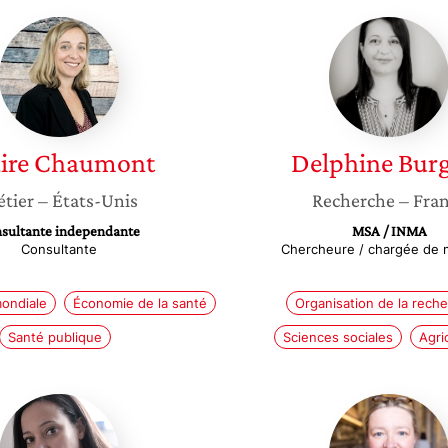
Claire
Delphin
Chaumont
Burguet
ire
Chaumont
Delphine
Bur
tier
– États-Unis
Recherche
– Fra
sultante independante
MSA / INMA
Consultante
Chercheure / chargée de 
ondiale
Économie de la santé
Organisation de la rech
Santé publique
Sciences sociales
Agri
Carine
Bénédic
Milcent
Bévière
Boyer