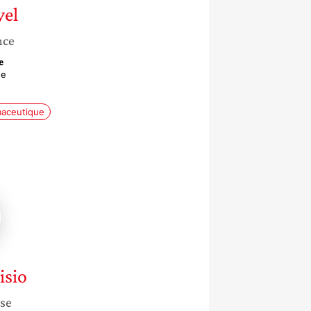
el
nce
e
ée
maceutique
ca
isio
sse