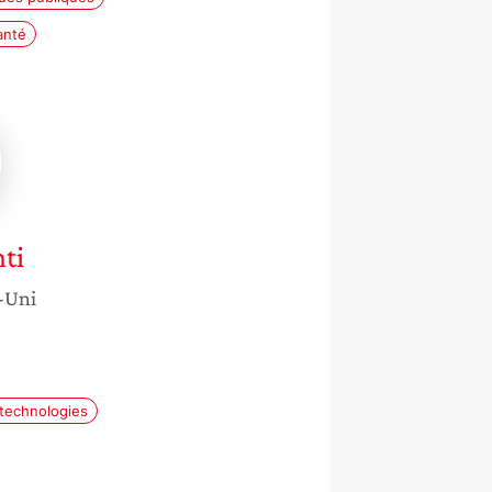
anté
e
ti
-Uni
technologies