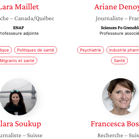
Lara
Maillet
Ariane
Denoy
che
– Canada/Québec
Journaliste
– Fra
ENAP
Sciences Po Grenobl
Professeure adjointe
Professeure associ
lique
Politiques de santé
Psychiatrie
Industrie phar
Migrants et santé
Santé
Klara
Frances
Soukup
Bosisio
lara
Soukup
Francesca
Bos
urnaliste
– Suisse
Recherche
– Sui