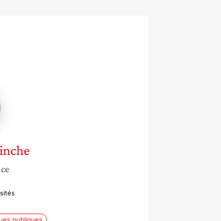
e
e
ainche
nce
sités
ques publiques