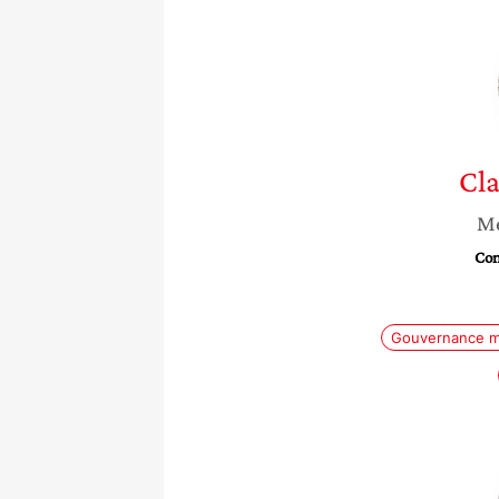
Cla
Mé
Con
Gouvernance m