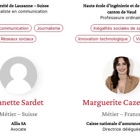
sité de Lausanne – Suisse
Haute école d’ingénierie et de
aliste en communication
canton de Vaud
Professeure ordinai
 communication
Journalisme
Inégalités sociales de s
Réseaux sociaux
Innovation technologique
Vi
Fanette
Marguer
Sardet
Cazene
anette
Sardet
Marguerite
Caze
Métier
– Suisse
Métier
– Franc
Allia SA
Caisse nationale d’assuranc
Avocate
Directrice délégué