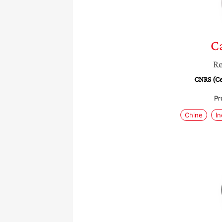
C
Re
CNRS (Cen
Pr
Chine
In