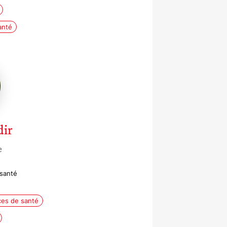
anté
ir
e
 santé
ces de santé