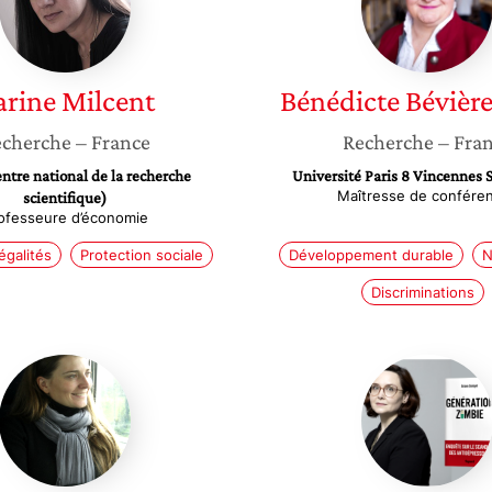
arine
Milcent
Bénédicte
Bévièr
cherche
– France
Recherche
– Fra
tre national de la recherche
Université Paris 8 Vincennes 
Maîtresse de confére
scientifique)
ofesseure d’économie
égalités
Protection sociale
Développement durable
N
Discriminations
Lara
Ariane
Maillet
Denoye