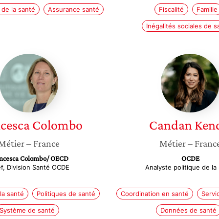
 de la santé
Assurance santé
Fiscalité
Famille
Inégalités sociales de s
Francesca
Candan
Colombo
Kendir
cesca
Colombo
Candan
Kend
Métier
– France
Métier
– Franc
ncesca Colombo/ OECD
OCDE
f, Division Santé OCDE
Analyste politique de la
la santé
Politiques de santé
Coordination en santé
Servi
Système de santé
Données de santé