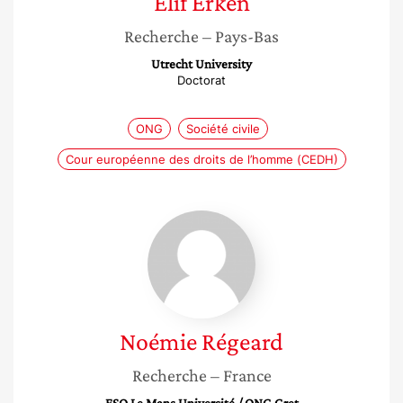
Elif
Erken
Recherche
– Pays-Bas
Utrecht University
Doctorat
ONG
Société civile
Cour européenne des droits de l’homme (CEDH)
Noémie
Régeard
Noémie
Régeard
Recherche
– France