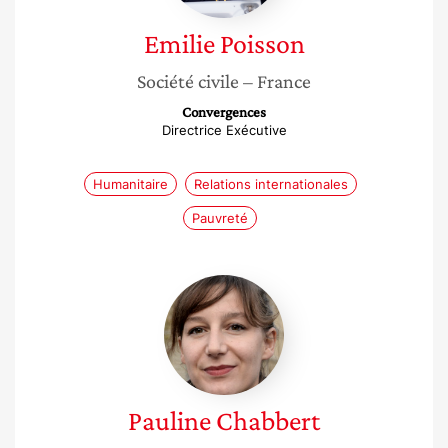
Emilie
Poisson
Société civile
– France
Convergences
Directrice Exécutive
Humanitaire
Relations internationales
Pauvreté
Pauline
Chabbert
Pauline
Chabbert