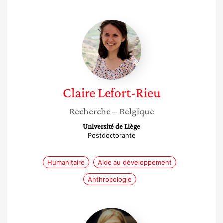
Claire
Lefort-
Rieu
Claire
Lefort-Rieu
Recherche
– Belgique
Université de Liège
Postdoctorante
Humanitaire
Aide au développement
Anthropologie
Chafiaa
Djouadi