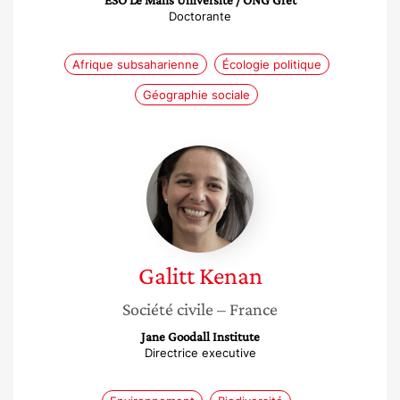
ESO Le Mans Université / ONG Gret
Doctorante
Afrique subsaharienne
Écologie politique
Géographie sociale
Galitt
Kenan
Galitt
Kenan
Société civile
– France
Jane Goodall Institute
Directrice executive