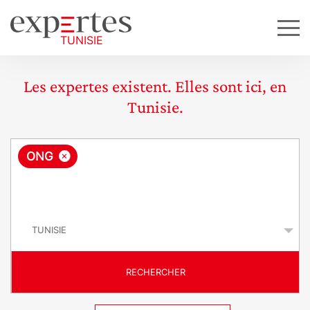
Les expertes existent. Elles sont ici, en
Tunisie.
R
×
ONG
e
q
P
u
a
y
ê
s
t
RECHERCHER
e