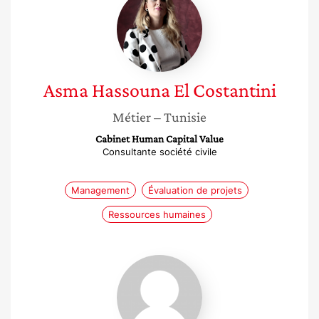
Hassouna
El
Costantini
Asma
Hassouna El Costantini
Métier
– Tunisie
Cabinet Human Capital Value
Consultante société civile
Management
Évaluation de projets
Ressources humaines
Nathalie
Ferrière