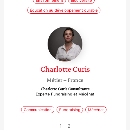
Environnement
Biodiversité
Éducation au développement durable
Charlotte
Curis
Charlotte
Curis
Métier
– France
Charlotte Curis Consultante
Experte Fundraising et Mécénat
Communication
Fundraising
Mécénat
1
2