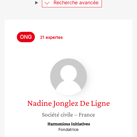
Recherche avancée
ONG
21 expertes
Nadine
Jonglez
De
Ligne
Nadine
Jonglez De Ligne
Société civile
– France
Harmonious Initiatives
Fondatrice