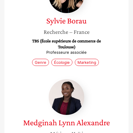
Sylvie
Borau
Recherche
– France
TBS (École supérieure de commerce de
Toulouse)
Professeure associée
Genre
Écologie
Marketing
Medginah
Lynn
Alexandre
Medginah Lynn
Alexandre