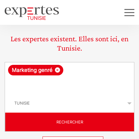
Les expertes existent. Elles sont ici, en
Tunisie.
R
×
Marketing genré
e
q
P
u
a
y
ê
s
t
RECHERCHER
e