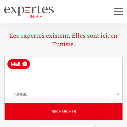
Les expertes existent. Elles sont ici, en
Tunisie.
R
×
Mali
e
q
P
u
a
y
ê
s
t
RECHERCHER
e