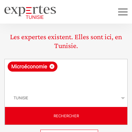
Les expertes existent. Elles sont ici, en
Tunisie.
R
×
Microéconomie
e
q
P
u
a
y
ê
s
t
RECHERCHER
e