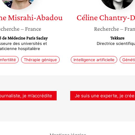
ne
Misrahi-Abadou
Céline
Chantry-
cherche
– France
Recherche
– Fra
é de Médecine Paris Saclay
Tekkare
sseure des universités et
Directrice scientifiq
aticienne hospitalière
Infertilité
Thérapie génique
Intelligence artificielle
Génét
ournaliste, je m’accrédite
Je suis une experte, je crée
Mentions légales