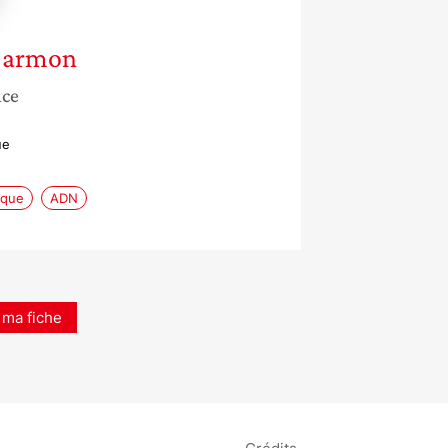
Darmon
nce
ue
ique
ADN
 ma fiche
Crédits