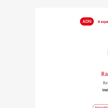
ADN
8 expe
Ra
Re
Univ
Innovati