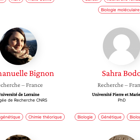
Biologie moléculaire
Emmanuelle
Sahra
Bignon
Bodo
anuelle
Bignon
Sahra
Bod
cherche
– France
Recherche
– Fra
niversité de Lorraine
Université Pierre et Mari
gée de Recherche CNRS
PhD
igénétique
Chimie théorique
Biologie
Génétique
Biolo
Elsa
Perle