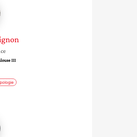
-
ignon
nce
louse III
pologie
-