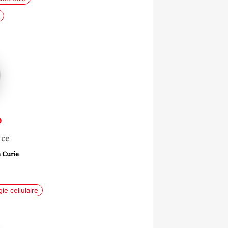
o
nce
e Curie
gie cellulaire