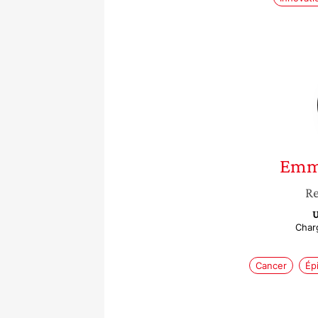
Emm
Re
U
Char
Cancer
Ép