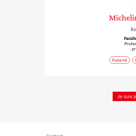
Micheli
Re
Facult
Profe
pr
Puberté
Je suis j
Contact