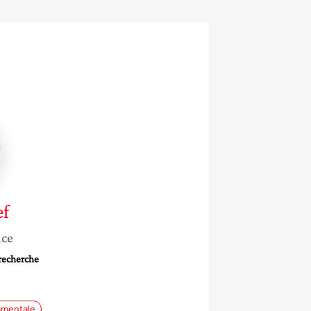
f
nce
 recherche
amentale