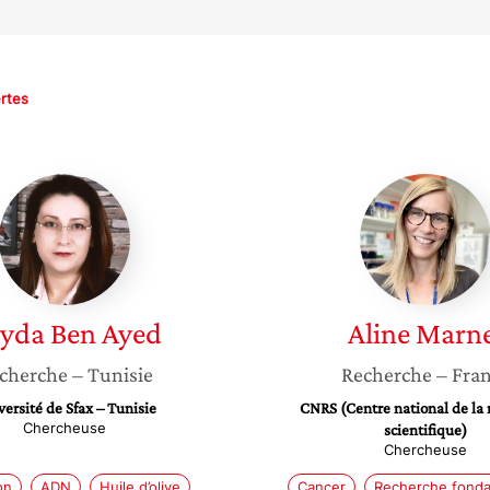
rtes
Rayda
Aline
Ben
Marnef
Ayed
yda
Ben Ayed
Aline
Marne
cherche
– Tunisie
Recherche
– Fra
ersité de Sfax – Tunisie
CNRS (Centre national de la
Chercheuse
scientifique)
Chercheuse
on
ADN
Huile d’olive
Cancer
Recherche fond