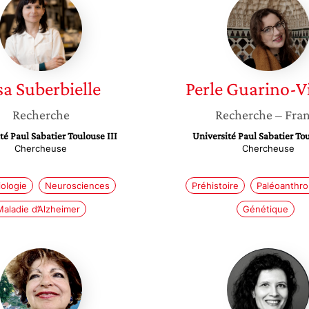
Suberbielle
Guarino
Vignon
sa
Suberbielle
Perle
Guarino-V
Recherche
Recherche
– Fra
té Paul Sabatier Toulouse III
Université Paul Sabatier Tou
Chercheuse
Chercheuse
ologie
Neurosciences
Préhistoire
Paléoanthro
Maladie d’Alzheimer
Génétique
Micheline
Céline
Misrahi-
Chantry
Abadou
Darmon