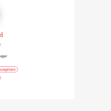
el
e
nager
budgétaire