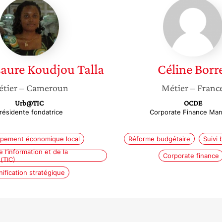
Carine
Céline
Laure
Borrel
Koudjou
Talla
Laure
Koudjou Talla
Céline
Borr
tier
– Cameroun
Métier
– Franc
Urb@TIC
OCDE
résidente fondatrice
Corporate Finance Ma
pement économique local
Réforme budgétaire
Suivi 
 l’information et de la
Corporate finance
(TIC)
nification stratégique