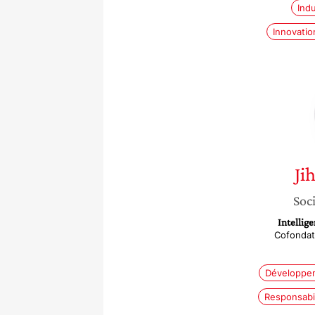
Ind
Innovatio
Ji
Soci
Intellige
Cofondat
Développem
Responsabil