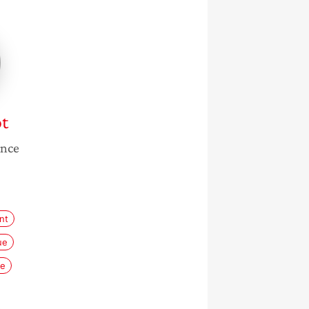
t
ance
nt
ue
ne