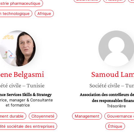
ustrie pharmaceutique
n technologique
Afrique
Jihene
Samou
Belgasmi
Lamia
hene
Belgasmi
Samoud
Lam
été civile
– Tunisie
Société civile
– Tun
nce Services Skills & Strategy
Association des contrôleurs de
rice, manager & Consultante
des responsables financ
et formatrice
Trésorière
ent durable
Citoyenneté
Management
Gouvernance d
ité sociétale des entreprises
Éthique