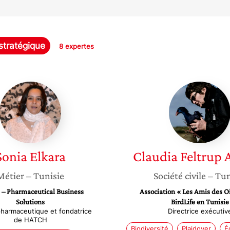
 stratégique
8 expertes
Sonia
Claudia
Elkara
Feltrup
Azafzaf
Sonia
Elkara
Claudia
Feltrup 
Métier
– Tunisie
Société civile
– Tun
– Pharmaceutical Business
Association « Les Amis des O
Solutions
BirdLife en Tunisie
harmaceutique et fondatrice
Directrice exécutiv
de HATCH
Biodiversité
Plaidoyer
É