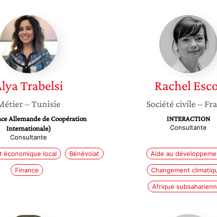
Alya
Rachel
Trabelsi
Escot
Alya
Trabelsi
Rachel
Esco
Métier
– Tunisie
Société civile
– Fr
ce Allemande de Coopération
INTERACTION
Consultante
Internationale)
Consultante
 économique local
Bénévolat
Aide au développeme
Finance
Changement climatiq
Afrique subsaharien