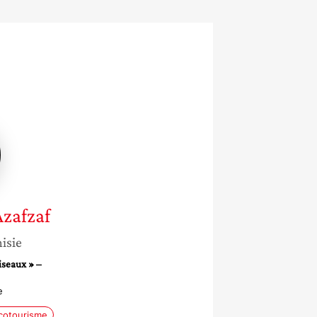
Azafzaf
isie
iseaux » –
e
cotourisme