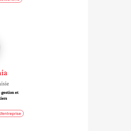
d
ia
isie
 gestion et
iers
’entreprise