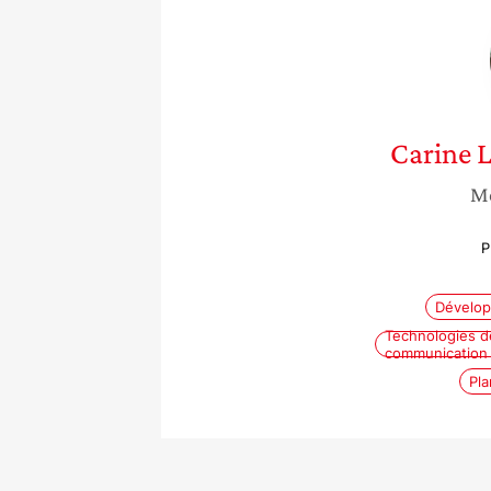
Carine 
Mé
P
Dévelop
Technologies de
communication 
Pla