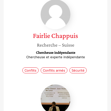
Fairlie
Chappuis
Fairlie
Chappuis
Recherche
– Suisse
Chercheuse indépendante
Chercheuse et experte indépendante
Conflits
Conflits armés
Sécurité
Shanley
Clemot
McLaren