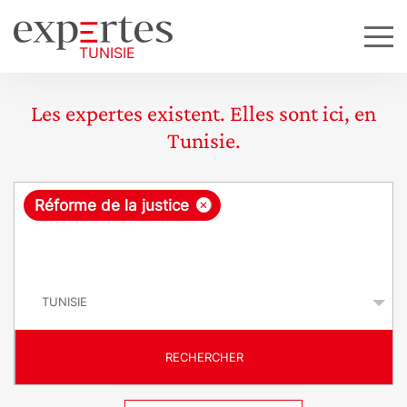
Les expertes existent. Elles sont ici, en
Tunisie.
R
×
Réforme de la justice
e
q
P
u
a
y
ê
s
t
RECHERCHER
e