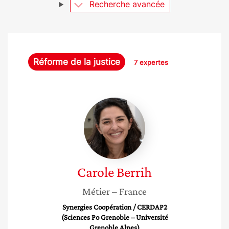
Recherche avancée
Réforme de la justice
7 expertes
Carole
Berrih
Carole
Berrih
Métier
– France
Synergies Coopération / CERDAP2
(Sciences Po Grenoble – Université
Grenoble Alpes)