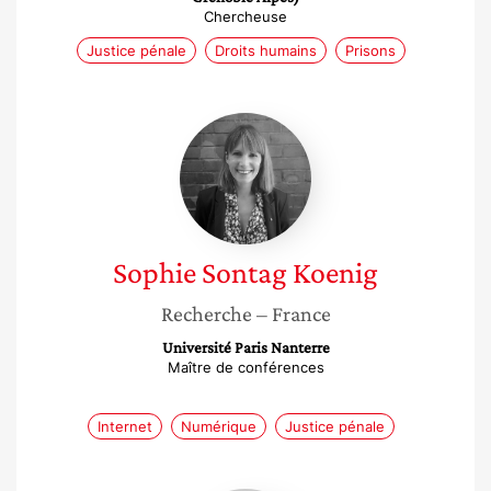
Chercheuse
Justice pénale
Droits humains
Prisons
Sophie
Sontag
Koenig
Sophie
Sontag Koenig
Recherche
– France
Université Paris Nanterre
Maître de conférences
Internet
Numérique
Justice pénale