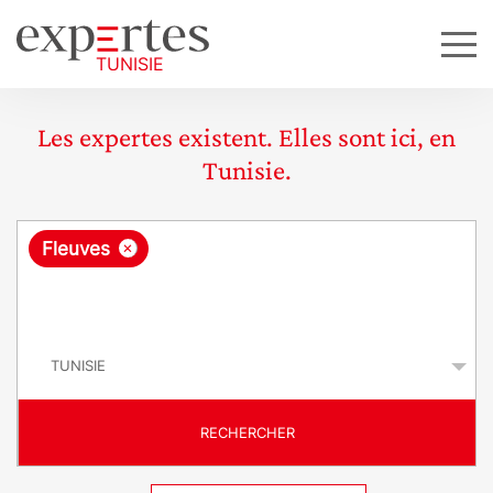
Les expertes existent. Elles sont ici, en
Tunisie.
R
×
Fleuves
e
q
P
u
a
y
ê
s
t
RECHERCHER
e