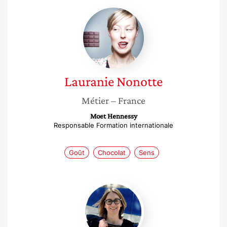
Lauranie
Nonotte
Lauranie
Nonotte
Métier
– France
Moet Hennessy
Responsable Formation internationale
Goût
Chocolat
Sens
Aurélie
Brayet