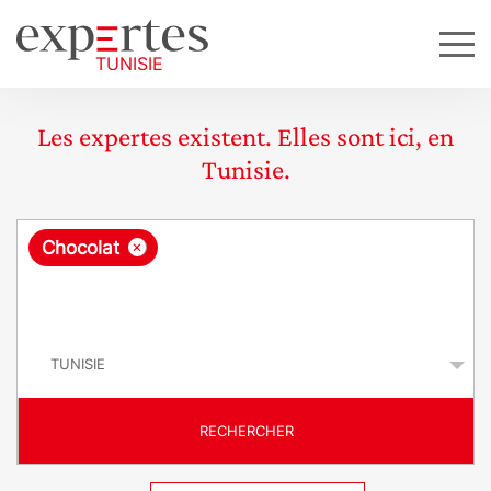
Les expertes existent. Elles sont ici, en
Tunisie.
R
×
Chocolat
e
q
P
u
a
y
ê
s
t
RECHERCHER
e