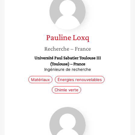
Loxq
Pauline
Loxq
Recherche
– France
Université Paul Sabatier Toulouse III
(Toulouse) – France
Ingénieure de recherche
Matériaux
Énergies renouvelables
Chimie verte
Alina
Ghinet