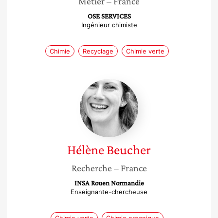
Métier
– France
OSE SERVICES
Ingénieur chimiste
Chimie
Recyclage
Chimie verte
Hélène
Beucher
Hélène
Beucher
Recherche
– France
INSA Rouen Normandie
Enseignante-chercheuse