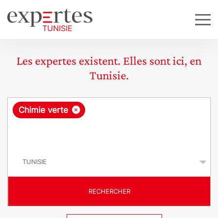
Les expertes existent. Elles sont ici, en
Tunisie.
R
×
Chimie verte
e
q
P
u
a
y
ê
s
t
RECHERCHER
e