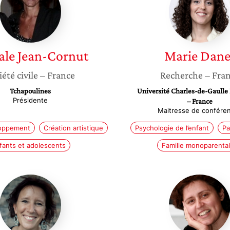
Cornut
ale
Jean-Cornut
Marie
Dane
iété civile
– France
Recherche
– Fra
Tchapoulines
Université Charles-de-Gaulle Li
Présidente
– France
Maitresse de confére
loppement
Création artistique
Psychologie de l’enfant
Pa
fants et adolescents
Famille monoparenta
Servane
Marie
Tauszig-
Rose
Delamasure
Moro