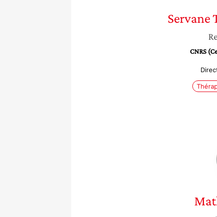
Servane
Re
CNRS (Cen
Direc
Thérap
Mat