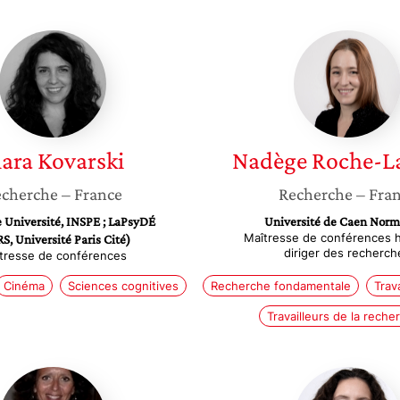
Klara
Nadège
Kovarski
Roche-
Labarb
lara
Kovarski
Nadège
Roche-L
cherche
– France
Recherche
– Fra
 Université, INSPE ; LaPsyDÉ
Université de Caen Nor
Maîtresse de conférences ha
S, Université Paris Cité)
diriger des recherch
tresse de conférences
Cinéma
Sciences cognitives
Recherche fondamentale
Trava
Travailleurs de la reche
Pascale
Marie
Jean-
Danet