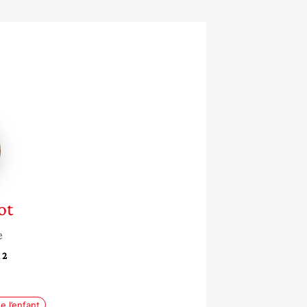
ot
e
 2
 l’enfant