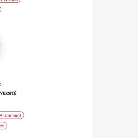
e
IVERSITÉ
Allaitement
bés