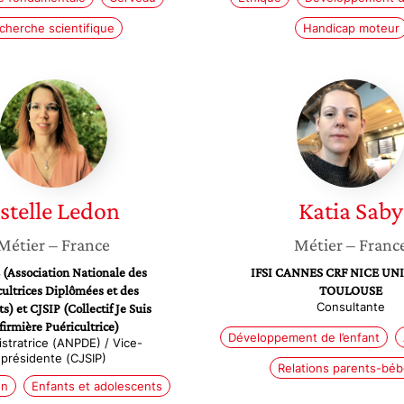
cherche scientifique
Handicap moteur
Estelle
Katia
Ledon
Saby
stelle
Ledon
Katia
Saby
Métier
– France
Métier
– Franc
(Association Nationale des
IFSI CANNES CRF NICE UN
cultrices Diplômées et des
TOULOUSE
Consultante
s) et CJSIP (Collectif Je Suis
firmière Puéricultrice)
Développement de l’enfant
stratrice (ANPDE) / Vice-
présidente (CJSIP)
Relations parents-bé
on
Enfants et adolescents