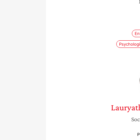
En
Psychologi
Lauryat
Soc
P