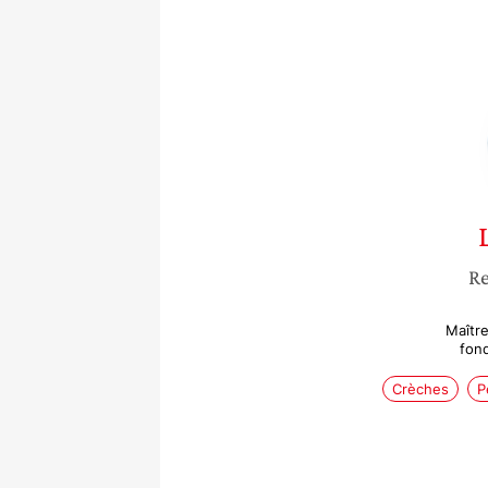
Re
Maîtr
fond
Crèches
P