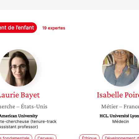
t de l’enfant
19 expertes
Laurie
Isabelle
Bayet
Poirot
Laurie
Bayet
Isabelle
Poir
herche
– États-Unis
Métier
– Franc
American University
HCL. Université Lyon
te-chercheuse (tenure-track
Médecin
Assistant professor)
e fondamentale
Cerveau
Éthique
Développement de