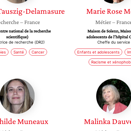
Tauszig-Delamasure
Marie Rose
M
cherche
– France
Métier
– Franc
tre national de la recherche
Maison de Solenn, Maiso
scientifique)
adolescents de l’hôpital 
trice de recherche (DR2)
Cheffe du service
ies
Santé
Cancer
Enfants et adolescents
Im
Racisme et xénophob
Mathilde
Malinka
Muneaux
Dauver
hilde
Muneaux
Malinka
Dauv