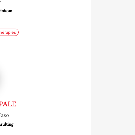
e
linique
hérapies
e
PALE
Faso
sulting