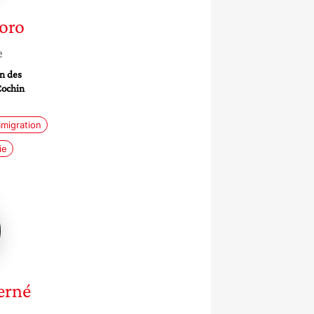
oro
e
n des
Cochin
migration
ie
né
erné