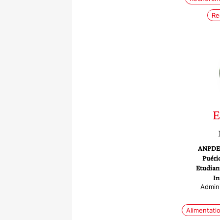
Re
E
ANPDE 
Puéri
Etudiant
In
Admini
Alimentati