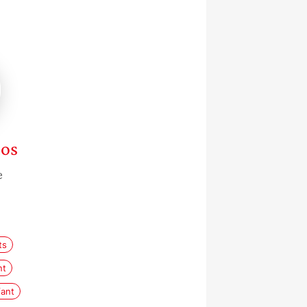
dos
e
ts
nt
fant