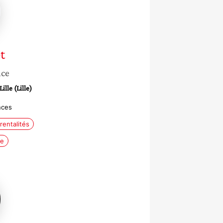
t
nce
lle (Lille)
nces
rentalités
le