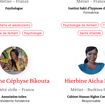
Métier
– France
Métier
– Franc
Psychologue
Institut Sakti d’hypnose c
Formatrice
fants et adolescents
Psychologie de l’enfant
T
e de l’enfant
Psychologie
Santé infantile
Lauryathe
Hierbin
Céphyse
Aïcha
Bikouta
PALE
he Céphyse
Bikouta
Hierbine Aïcha
iété civile
– France
Métier
– Burkina 
Association tuSeo
Cabinet Human Rights Con
résidente fondatrice
Responsable