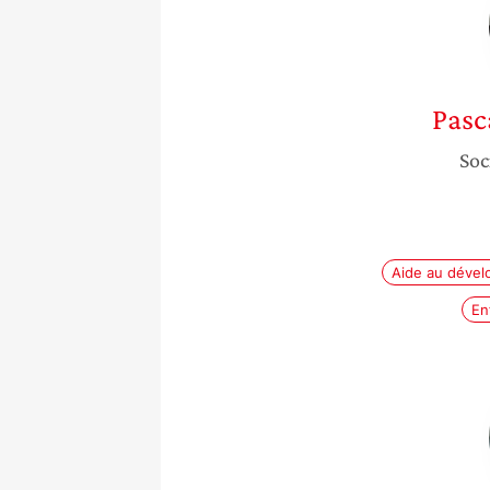
Pasc
Soc
Aide au déve
En