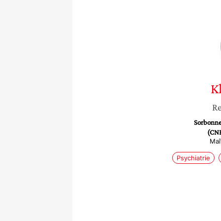
K
Re
Sorbonne
(CNR
Maî
Psychiatrie