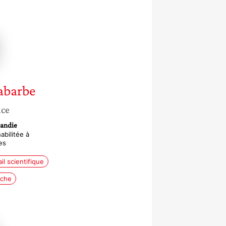
e
abarbe
nce
mandie
bilitée à
es
il scientifique
rche