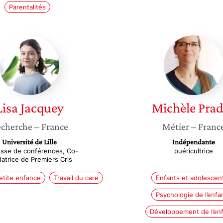
Parentalités
Lisa
Michèle
Jacquey
Prados
Lisa
Jacquey
Michèle
Pra
cherche
– France
Métier
– Franc
Université de Lille
Indépendante
esse de conférences, Co-
puéricultrice
atrice de Premiers Cris
etite enfance
Travail du care
Enfants et adolescen
Psychologie de l’enfa
Développement de l’en