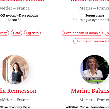
Métier
– France
Métier
– Franc
ON Avocat – Data publica
Forum atena
Associée
Futurologue cybernétic
ivacy
Data
Big data
Développement durable
N
Union européenne (U
Célia
Marine
Rennesson
Balansa
lia
Rennesson
Marine
Balan
Métier
– France
Métier
– Franc
REuse Economy Expo
ARISEAL Conseil formation co