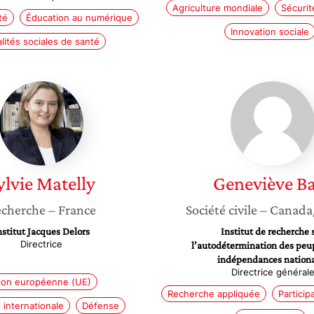
Agriculture mondiale
Sécurit
té
Éducation au numérique
Innovation sociale
lités sociales de santé
Sylvie
Genevi
Matelly
Baril
ylvie
Matelly
Geneviève
Ba
cherche
– France
Société civile
– Canada
nstitut Jacques Delors
Institut de recherche 
Directrice
l’autodétermination des peup
indépendances nation
Directrice général
ion européenne (UE)
Recherche appliquée
Particip
internationale
Défense