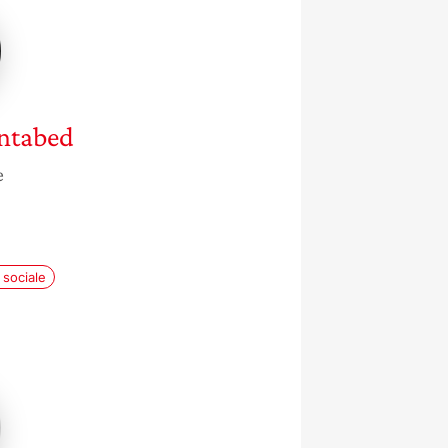
ed
ntabed
e
 sociale
le