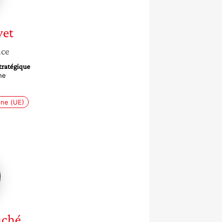
vet
nce
tratégique
he
ne (UE)
ève
uché