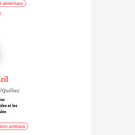
é alimentaire
ève
ril
/Québec
sur
les et les
ales
e
ation politique