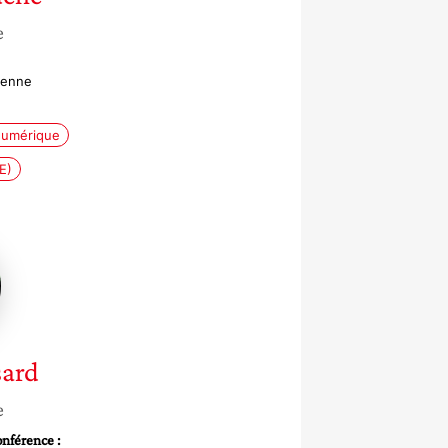
e
ienne
umérique
E)
rd
sard
e
nférence :