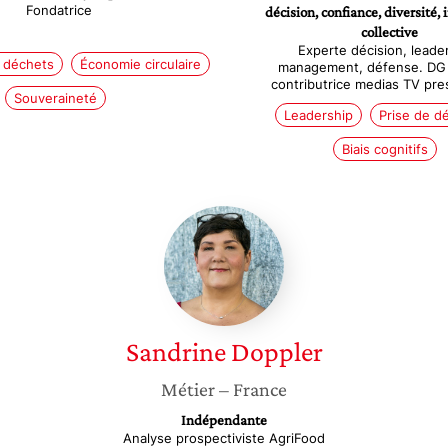
Fondatrice
décision, confiance, diversité, 
collective
Experte décision, leade
 déchets
Économie circulaire
management, défense. DG A
contributrice medias TV pre
Souveraineté
Leadership
Prise de d
Biais cognitifs
Sandrine
Doppler
Sandrine
Doppler
Métier
– France
Indépendante
Analyse prospectiviste AgriFood