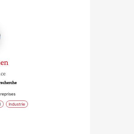
n
ien
nce
 recherche
treprises
l
Industrie