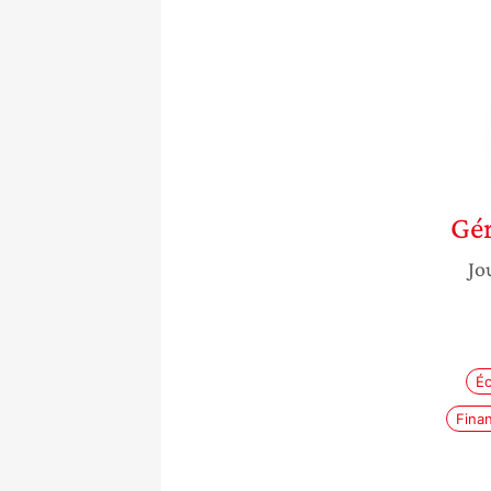
Gér
Jo
É
Finan