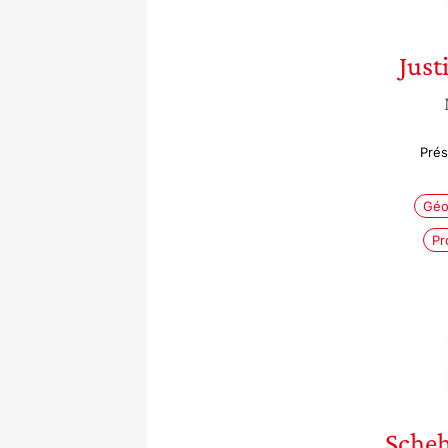
Just
Prés
Géo
Pr
Sche