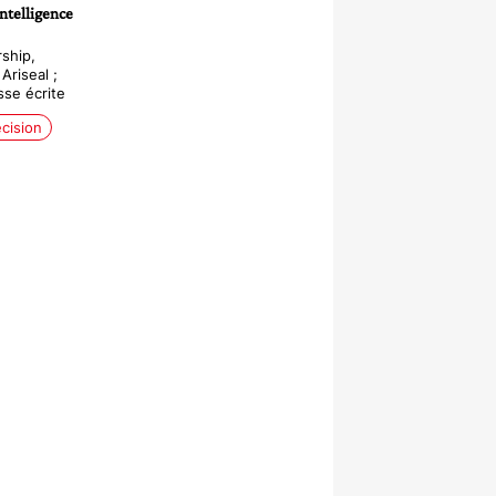
intelligence
rship,
riseal ;
sse écrite
écision