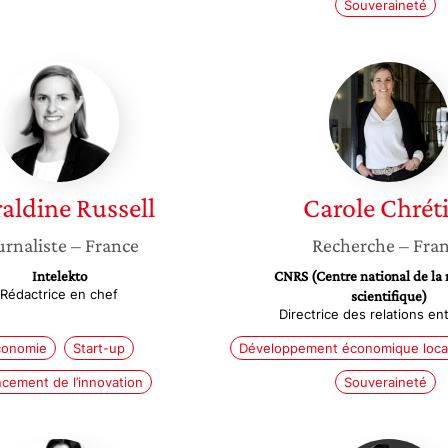
Souveraineté
Géraldine
Carole
Russell
Chrétie
aldine
Russell
Carole
Chrét
urnaliste
– France
Recherche
– Fra
Intelekto
CNRS (Centre national de la
Rédactrice en chef
scientifique)
Directrice des relations en
conomie
Start-up
Développement économique loca
cement de l’innovation
Souveraineté