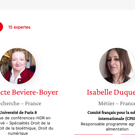
15 expertes
Bénédicte
Isabelle
Beviere-
Duques
Boyer
cte
Beviere-Boyer
Isabelle
Duque
cherche
– France
Métier
– Franc
Université de Paris 8
Comité français pour la sol
se de conférences-HDR en
internationale (CFSI
ivé – Spécialités Droit de la
Responsable programme agri
oit de la bioéthique, Droit du
alimentation
numérique