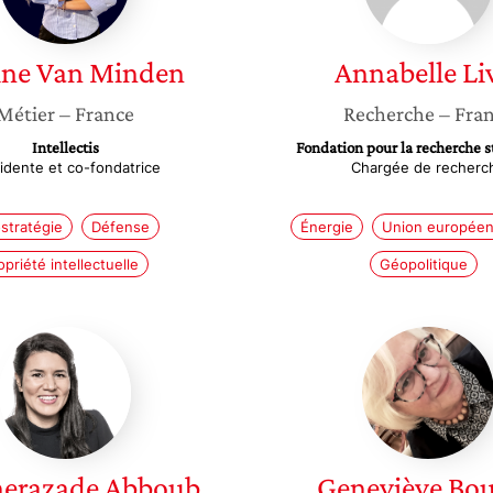
ine
Van Minden
Annabelle
Li
Métier
– France
Recherche
– Fra
Intellectis
Fondation pour la recherche s
idente et co-fondatrice
Chargée de recherc
stratégie
Défense
Énergie
Union européen
opriété intellectuelle
Géopolitique
Scheherazade
Genevi
Abboub
Bouché
herazade
Abboub
Geneviève
Bo