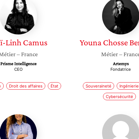
Maï-
Youna
Linh
Chosse
Camus
Bentab
ï-Linh
Camus
Youna
Chosse Be
Métier
– France
Métier
– Franc
Prisme Intelligence
Artemys
CEO
Fondatrice
e
Droit des affaires
État
Souveraineté
Ingénierie
Cybersécurité
Justine
Annabel
Van
Livet
Minden