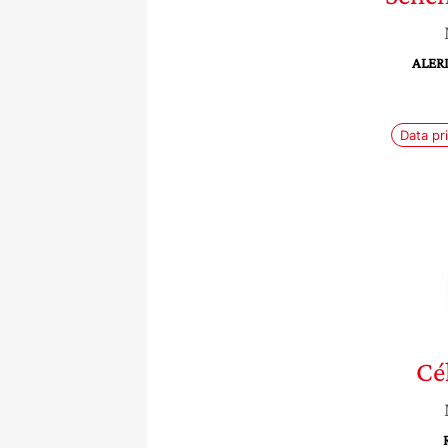
ALERI
Data pr
Cé