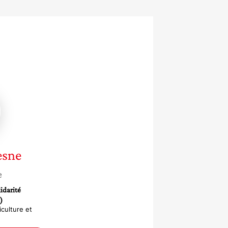
ne
sne
e
idarité
)
culture et