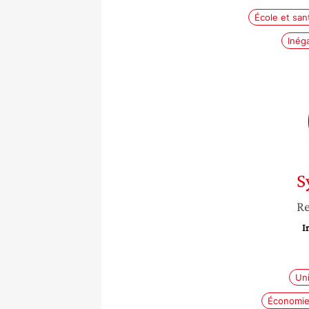
École et san
Inéga
S
Re
I
Un
Économie 